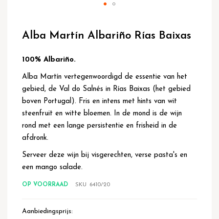
Ga
naar
Alba Martín Albariño Rías Baixas
het
begin
van
100% Albariño.
de
Alba Martín vertegenwoordigd de essentie van het
afbeeldingen-
gallerij
gebied, de Val do Salnés in Rías Baixas (het gebied
boven Portugal). Fris en intens met hints van wit
steenfruit en witte bloemen. In de mond is de wijn
rond met een lange persistentie en frisheid in de
afdronk.
Serveer deze wijn bij visgerechten, verse pasta's en
een mango salade.
OP VOORRAAD
SKU
6410/20
Aanbiedingsprijs