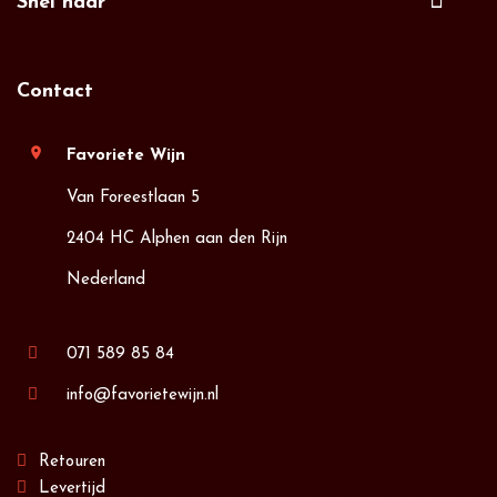
Snel naar
Contact
location_on
Favoriete Wijn
Van Foreestlaan 5
2404 HC Alphen aan den Rijn
Nederland
071 589 85 84
info@favorietewijn.nl
Retouren
Levertijd