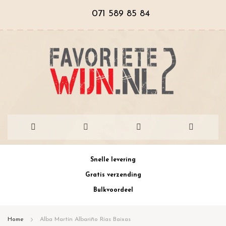
071 589 85 84
Ga
Snelle levering
naar
Gratis verzending
de
Bulkvoordeel
inhoud
Home
Alba Martín Albariño Rías Baixas