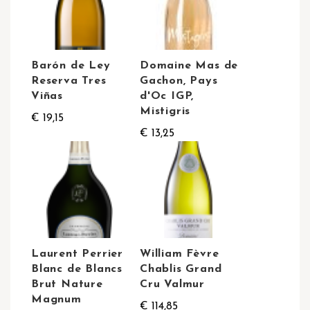
Barón de Ley
Domaine Mas de
Reserva Tres
Gachon, Pays
Viñas
d'Oc IGP,
Mistigris
€ 19,15
€ 13,25
Laurent Perrier
William Fèvre
Blanc de Blancs
Chablis Grand
Brut Nature
Cru Valmur
Magnum
€ 114,85