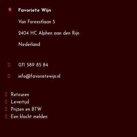
location_on
Favoriete Wijn
Van Foreestlaan 5
2404 HC Alphen aan den Rijn
Nederland
071 589 85 84
info@favorietewijn.nl
Retouren
Levertijd
Prijzen en BTW
Een klacht melden