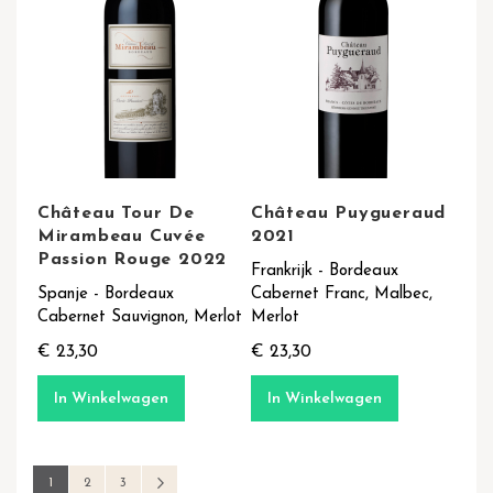
Château Tour De
Château Puygueraud
Mirambeau Cuvée
2021
Passion Rouge 2022
Frankrijk - Bordeaux
Spanje - Bordeaux
Cabernet Franc, Malbec,
Cabernet Sauvignon, Merlot
Merlot
€ 23,30
€ 23,30
In Winkelwagen
In Winkelwagen
Pagina
U lees momenteel pagina
Pagina
Pagina
Pagina
Volgende
1
2
3