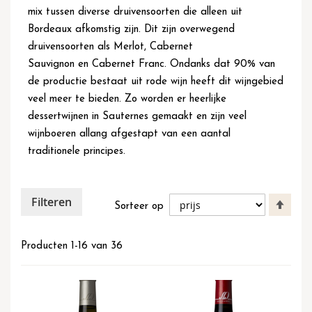
mix tussen diverse druivensoorten die alleen uit
Bordeaux afkomstig zijn. Dit zijn overwegend
druivensoorten als
Merlot
,
Cabernet
Sauvignon
en
Cabernet Franc
. Ondanks dat 90% van
de productie bestaat uit rode wijn heeft dit wijngebied
veel meer te bieden. Zo worden er heerlijke
dessertwijnen in Sauternes gemaakt en zijn veel
wijnboeren allang afgestapt van een aantal
traditionele principes.
Filteren
Van
Sorteer op
hoog
naar
laag
Producten
1
-
16
van
36
sort