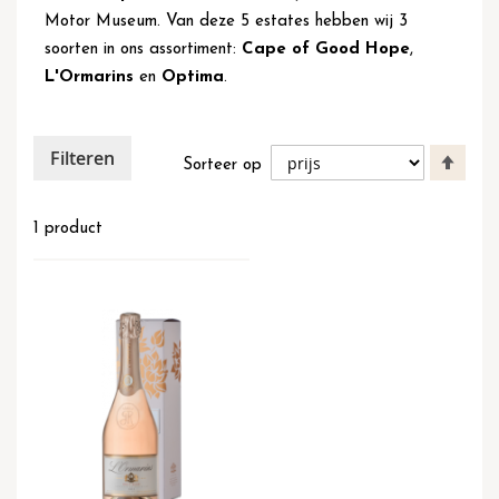
Motor Museum. Van deze 5 estates hebben wij 3
soorten in ons assortiment:
Cape of Good Hope
,
L'Ormarins
en
Optima
.
Filteren
Van
Sorteer op
hoog
naar
laag
1
product
sort