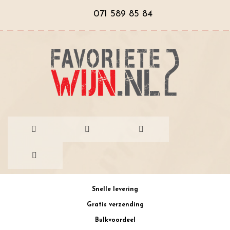
071 589 85 84
Ga
Snelle levering
naar
Gratis verzending
de
Bulkvoordeel