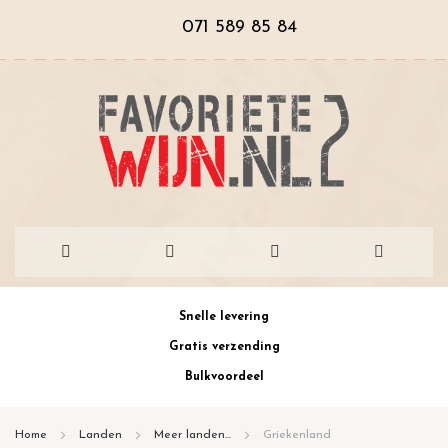
071 589 85 84
Ga
Snelle levering
naar
Gratis verzending
de
Bulkvoordeel
inhoud
Home
Landen
Meer landen...
Griekenland