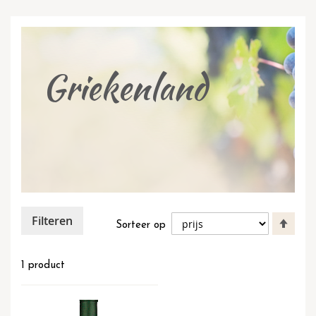
Griekenland
Filteren
Van
Sorteer op
hoog
naar
laag
1
product
sort