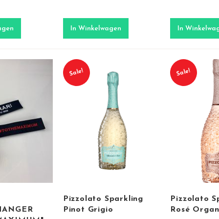
agen
In Winkelwagen
In Winkelwa
Sale!
Sale!
Pizzolato Sparkling
Pizzolato 
HANGER
Pinot Grigio
Rosé Organ