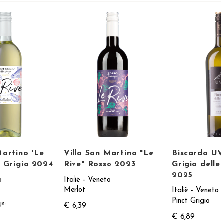
Martino 'Le
Villa San Martino "Le
Biscardo U
t Grigio 2024
Rive" Rosso 2023
Grigio dell
2025
o
Italië - Veneto
Merlot
Italië - Veneto
Pinot Grigio
js
€ 6,39
€ 6,89