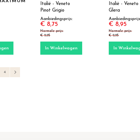
MAXIMUM"
Italië - Veneto
Italië - Veneto
Pinot Grigio
Glera
Aanbiedingsprijs
Aanbiedingsprij
€ 8,75
€ 8,95
Normale prijs
Normale prijs
€ 9,95
€ 9,95
agen
In Winkelwagen
In Winkelwa
el pagina
ina
Pagina
Pagina
Volgende
4