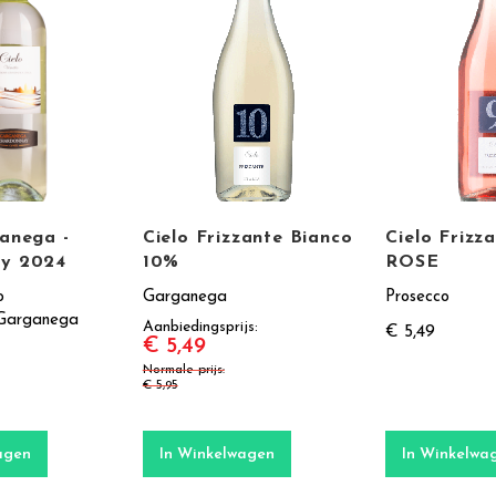
anega -
Cielo Frizzante Bianco
Cielo Frizz
y 2024
10%
ROSE
o
Garganega
Prosecco
 Garganega
Aanbiedingsprijs
€ 5,49
€ 5,49
Normale prijs
€ 5,95
agen
In Winkelwagen
In Winkelwa