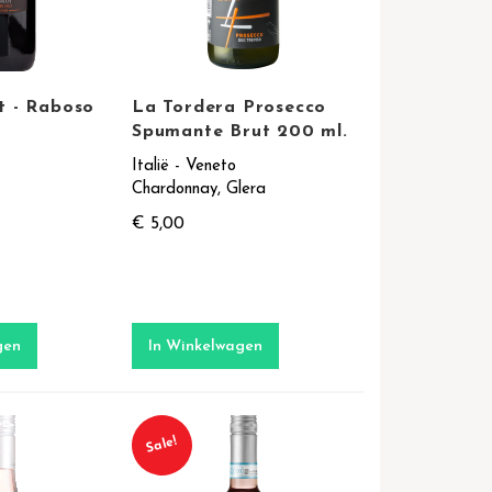
t - Raboso
La Tordera Prosecco
Spumante Brut 200 ml.
Italië - Veneto
Chardonnay, Glera
€ 5,00
gen
In Winkelwagen
Sale!