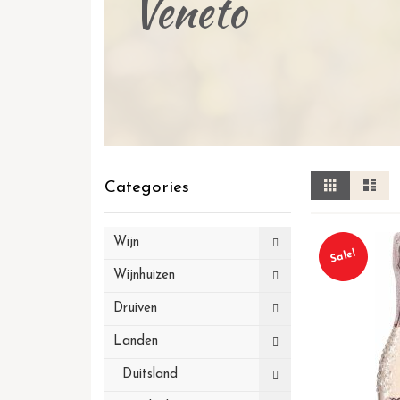
Veneto
Tonen
Foto-
Lij
Categories
tabel
als
Wijn
Sale!
Wijnhuizen
Druiven
Landen
Duitsland