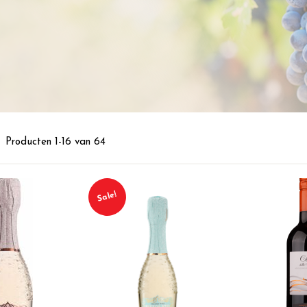
st
Producten
1
-
16
van
64
Sale!