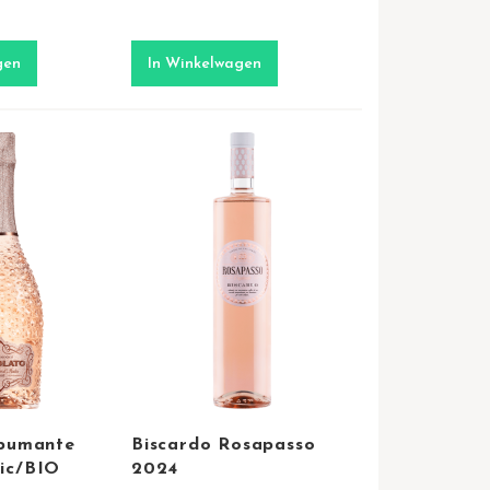
gen
In Winkelwagen
Spumante
Biscardo Rosapasso
ic/BIO
2024