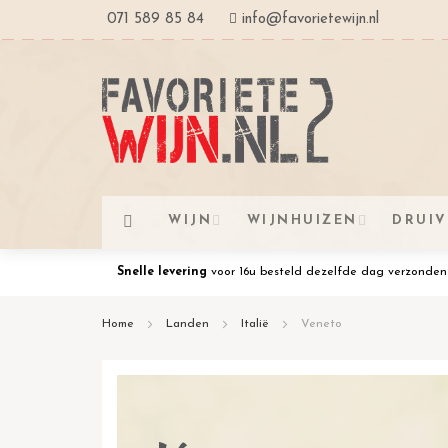
Ga
071 589 85 84
info@favorietewijn.nl
naar
de
inhoud
WIJN
WIJNHUIZEN
DRUI
Snelle levering
voor 16u besteld dezelfde dag verzonden
Home
Landen
Italië
Veneto