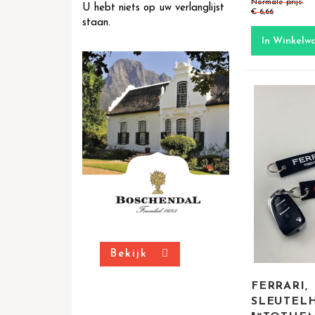
Normale prijs
U hebt niets op uw verlanglijst
€ 6,66
staan.
In Winkelw
Bekijk
FERRARI,
SLEUTEL