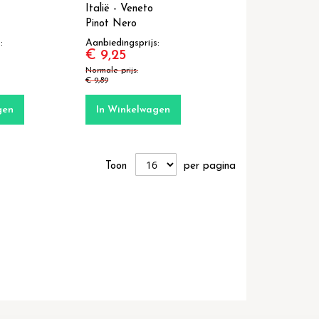
Italië - Veneto
Pinot Nero
s
Aanbiedingsprijs
€ 9,25
Normale prijs
€ 9,89
gen
In Winkelwagen
Toon
per pagina