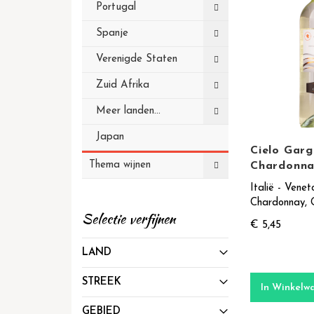
Portugal
Spanje
Verenigde Staten
Zuid Afrika
Meer landen...
Japan
Cielo Garg
Thema wijnen
Chardonna
Italië - Venet
Chardonnay,
Selectie verfijnen
€ 5,45
LAND
STREEK
In Winkelw
GEBIED