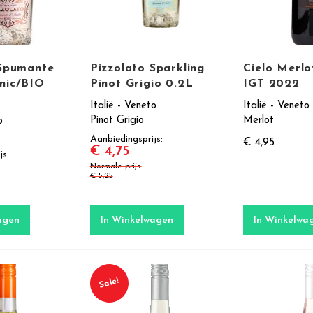
 Spumante
Pizzolato Sparkling
Cielo Merlo
nic/BIO
Pinot Grigio 0.2L
IGT 2022
Italië - Veneto
Italië - Veneto
Pinot Grigio
Merlot
o
Aanbiedingsprijs
€ 4,95
€ 4,75
js
Normale prijs
€ 5,25
agen
In Winkelwagen
In Winkelwa
Sale!