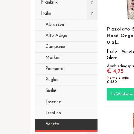
Frankrijk
Italië
Abruzzen
Pizzolato
Rosé Orga
Alto Adige
0,2L.
Campanie
Italië - Venet
Marken
Glera
Aanbiedingspri
Piëmonte
€ 4,75
Normale prijs
Puglia
€ 5,30
Sicilië
In Winkelw
Toscane
Trentino
Veneto