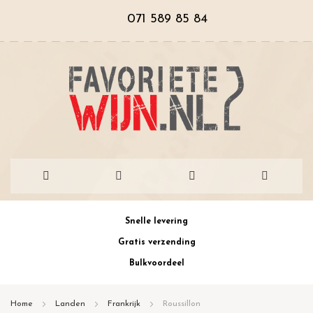
071 589 85 84
Ga
Snelle levering
naar
Gratis verzending
de
Bulkvoordeel
inhoud
Home
Landen
Frankrijk
Roussillon