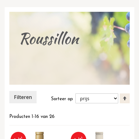
Roussillon
Filteren
Van
Sorteer op
hoog
naar
laag
Producten
1
-
16
van
26
sort