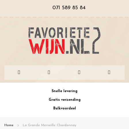
071 589 85 84
Ga
Snelle levering
naar
Gratis verzending
de
Bulkvoordeel
inhoud
Home
La Grande Merveille Chardonnay