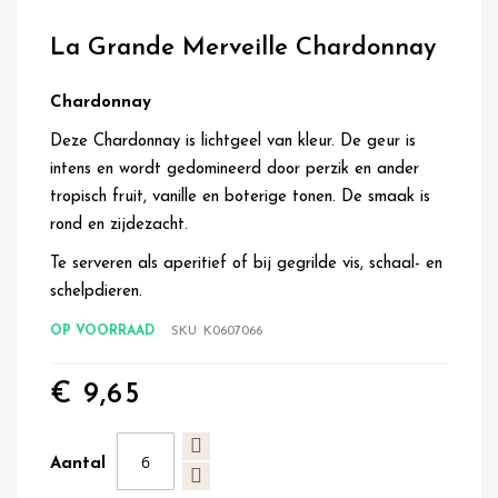
Ga
naar
La Grande Merveille Chardonnay
het
begin
van
Chardonnay
de
Deze Chardonnay is lichtgeel van kleur. De geur is
afbeeldingen-
gallerij
intens en wordt gedomineerd door perzik en ander
tropisch fruit, vanille en boterige tonen. De smaak is
rond en zijdezacht.
Te serveren als aperitief of bij gegrilde vis, schaal- en
schelpdieren.
OP VOORRAAD
SKU
K0607066
€ 9,65
Aantal