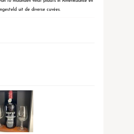
 van 18 maanden vindt plaats in Amerikaanse en
engesteld uit de diverse cuvées.