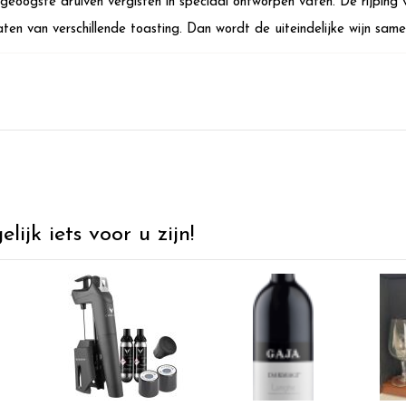
eoogste druiven vergisten in speciaal ontworpen vaten. De rijping
aten van verschillende toasting. Dan wordt de uiteindelijke wijn sam
ijk iets voor u zijn!