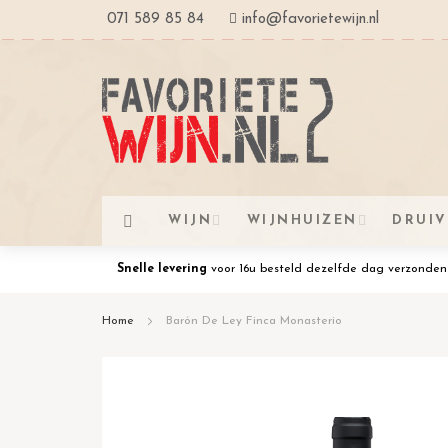
Ga
071 589 85 84
info@favorietewijn.nl
naar
de
inhoud
WIJN
WIJNHUIZEN
DRUI
Snelle levering
voor 16u besteld dezelfde dag verzonden
Home
Barón De Ley Finca Monasterio
Ga
naar