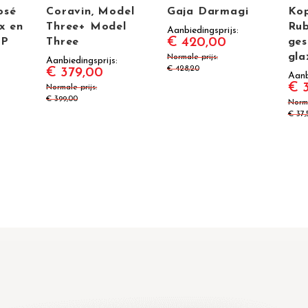
osé
Coravin, Model
Gaja Darmagi
Kop
x en
Three+ Model
Rub
Aanbiedingsprijs
€ 420,00
OP
Three
ges
gla
Normale prijs
Aanbiedingsprijs
€ 428,20
€ 379,00
Aanb
€ 
Normale prijs
€ 399,00
Norma
€ 37,