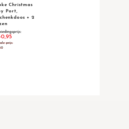
ke Christmas
y Port,
chenkdoos + 2
zen
iedingsprijs
30,95
le prijs
50