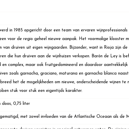
erd in 1985 opgericht door een team van ervaren wijnprofessionals u
een voor de regio geheel nieuwe aanpak. Het voormalige klooster 
 van druiven uit eigen wijngaarden. Bijzonder, want in Rioja zijn de
ren die hun druiven aan de wijnhuizen verkopen. Barón de Ley is bef
 en complex, maar ook fruitgedomineerd en daardoor aantrekkelijk 
iven zoals garnacha, graciano, maturana en garnacha blanca naast t
rbreed het de mogelijkheden om nieuwe, onderscheidende wijnen te
bben stuk voor stuk een eigentijds karakter.
 doos, 0,75 liter
 gematigd, met zowel invloeden van de Atlantische Oceaan als de 