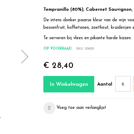
Tempranillo (80%), Cabernet Sauvignon,
De intens donker paarse kleur van de wijn voors
bessenfruit, koffietonen, zoethout, kruiderijen 
Te serveren bij vlees en pikante harde kazen.
OP VOORRAAD
SKU
10900
€ 28,40
In Winkelwagen
Aantal
Het Perswijn-panel proefde wijnen uit het klassiek
waarbij het hoge niveau van de wijnen uit het gebi
Voeg toe aan verlanglijst
Of zoals redacteur Lars Daniëls MV zelf zeg
o
wijngebieden ter wereld hebben een haast vanzel