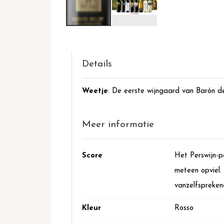
Ga
naar
het
begin
Details
van
de
Weetje
: De eerste wijngaard van Barón d
afbeeldingen-
gallerij
Meer informatie
Meer
Score
Het Perswijn-p
informatie
meteen opviel.
vanzelfspreken
Kleur
Rosso