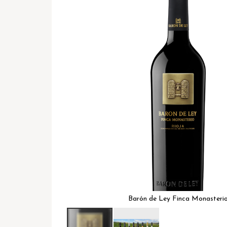
het
einde
van
de
afbeeldingen-
gallerij
Barón de Ley Finca Monasteri