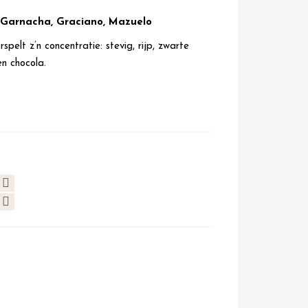
 Garnacha, Graciano, Mazuelo
pelt z’n concentratie: stevig, rijp, zwarte
en chocola.
e wijngebied Rioja
ed meteen opviel.
t: “De beste
fsprekende kwal