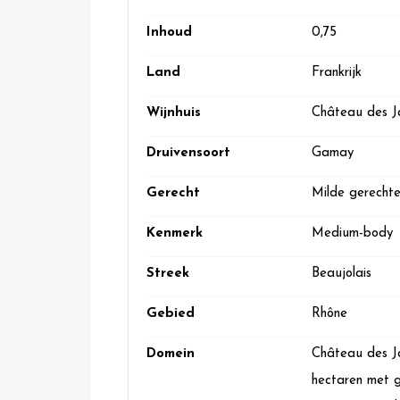
Inhoud
0,75
Land
Frankrijk
Wijnhuis
Château des J
Druivensoort
Gamay
Gerecht
Milde gerecht
Kenmerk
Medium-body
Streek
Beaujolais
Gebied
Rhône
Domein
Château des Ja
hectaren met g