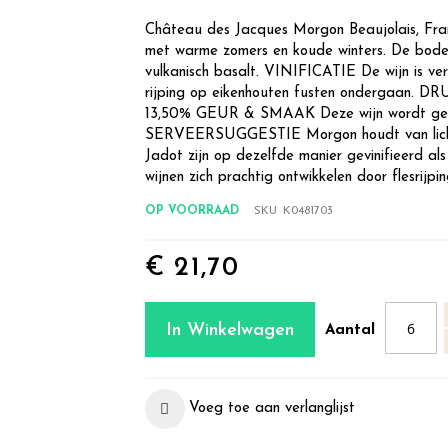
Château des Jacques Morgon Beaujolais, F
met warme zomers en koude winters. De bode
vulkanisch basalt. VINIFICATIE De wijn is ve
rijping op eikenhouten fusten onderga
13,50% GEUR & SMAAK Deze wijn wordt gety
SERVEERSUGGESTIE Morgon houdt van licht 
Jadot zijn op dezelfde manier gevinifieerd al
wijnen zich prachtig ontwikkelen door flesrijpi
OP VOORRAAD
SKU
K0481703
€ 21,70
In Winkelwagen
Aantal
Voeg toe aan verlanglijst