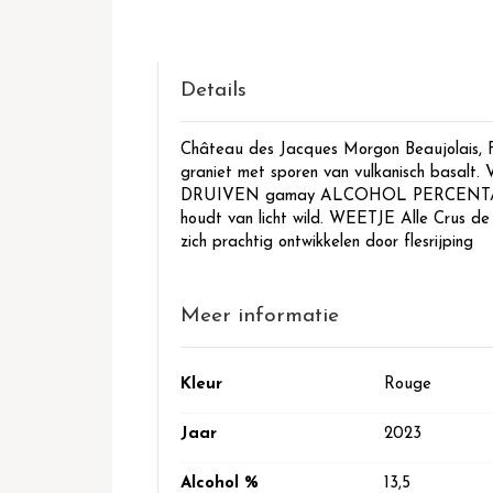
het
begin
van
de
Details
afbeeldingen-
gallerij
Château des Jacques Morgon Beaujolais,
graniet met sporen van vulkanisch basalt.
DRUIVEN gamay ALCOHOL PERCENTAGE 1
houdt van licht wild. WEETJE Alle Crus de 
zich prachtig ontwikkelen door flesrijping
Meer informatie
Meer
Kleur
Rouge
informatie
Jaar
2023
Alcohol %
13,5