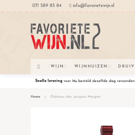
Ga
071 589 85 84
info@favorietewijn.nl
naar
de
inhoud
WIJN
WIJNHUIZEN
DRUI
Snelle levering
voor 16u besteld dezelfde dag verzonden
Home
Château des Jacques Morgon
Ga
naar