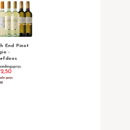
h End Pinot
gio -
efdoos
iedingsprijs
72,50
le prijs
88