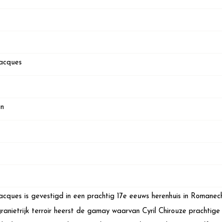
acques
en
cques is gevestigd in een prachtig 17e eeuws herenhuis in Romanec
ranietrijk terroir heerst de gamay waarvan Cyril Chirouze prachtige