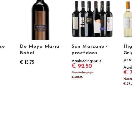
sé
De Moya Maria
San Marzano -
Hig
Bobal
proefdoos
Gri
pro
Aanbiedingsprijs
€ 15,75
€ 92,50
Aanb
€ 
Normale prijs
€ 98,95
Norma
€ 75,