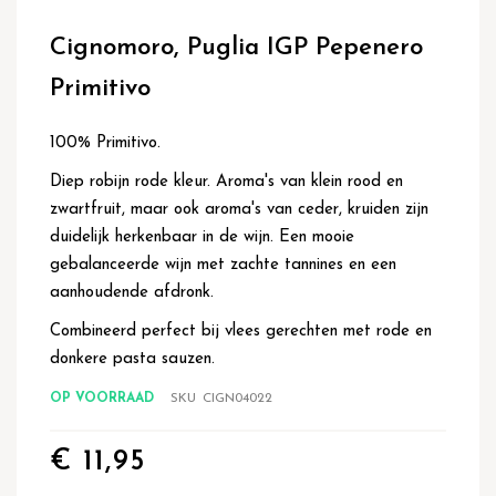
Ga
naar
Cignomoro, Puglia IGP Pepenero
het
begin
Primitivo
van
de
afbeeldingen-
100% Primitivo.
gallerij
Diep robijn rode kleur. Aroma's van klein rood en
zwartfruit, maar ook aroma's van ceder, kruiden zijn
duidelijk herkenbaar in de wijn. Een mooie
gebalanceerde wijn met zachte tannines en een
aanhoudende afdronk.
Combineerd perfect bij vlees gerechten met rode en
donkere pasta sauzen.
OP VOORRAAD
SKU
CIGN04022
€ 11,95