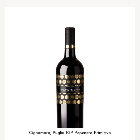
Ga
naar
het
einde
van
de
afbeeldingen-
gallerij
Cignomoro, Puglia IGP Pepenero Primitivo