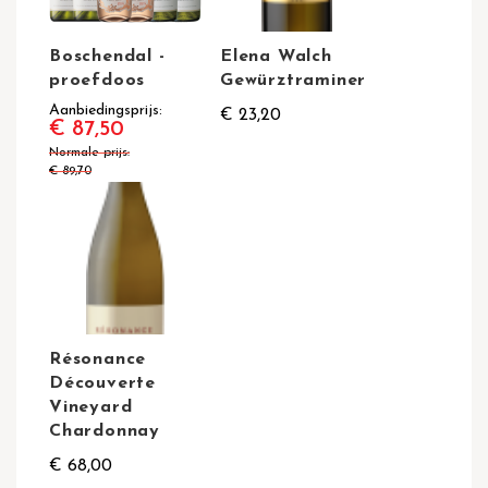
Boschendal -
Elena Walch
proefdoos
Gewürztraminer
Aanbiedingsprijs
€ 23,20
€ 87,50
Normale prijs
€ 89,70
Résonance
Découverte
Vineyard
Chardonnay
€ 68,00