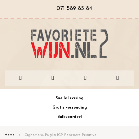
071 589 85 84
Ga
Snelle levering
naar
Gratis verzending
de
Bulkvoordeel
inhoud
Home
Cignomoro, Puglia IGP Pepenero Primitivo