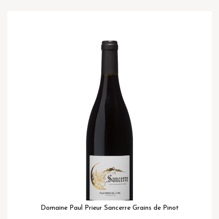
Ga
naar
het
einde
van
de
afbeeldingen-
gallerij
Domaine Paul Prieur Sancerre Grains de Pinot