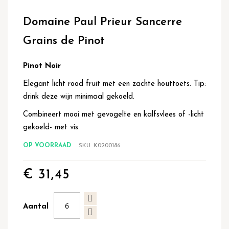
Ga
naar
Domaine Paul Prieur Sancerre
het
begin
Grains de Pinot
van
de
afbeeldingen-
Pinot Noir
gallerij
Elegant licht rood fruit met een zachte houttoets. Tip:
drink deze wijn minimaal gekoeld.
Combineert mooi met gevogelte en kalfsvlees of -licht
gekoeld- met vis.
OP VOORRAAD
SKU
K0200186
€ 31,45
Aantal