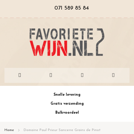
071 589 85 84
Ga
Snelle levering
naar
Gratis verzending
de
Bulkvoordeel
inhoud
Home
Domaine Paul Prieur Sancerre Grains de Pinot