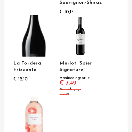
Sauvignon-Shiraz
€ 10,15
La Tordera
Merlot 'Spier
Frizzante
Signature'
Aanbiedingsprijs
€ 12,10
€ 7,49
Normale prijs
€ 7,99