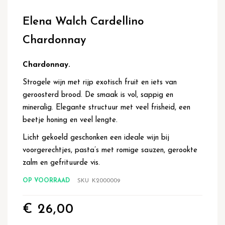
Ga
naar
Elena Walch Cardellino
het
begin
Chardonnay
van
de
afbeeldingen-
Chardonnay.
gallerij
Strogele wijn met rijp exotisch fruit en iets van
geroosterd brood. De smaak is vol, sappig en
mineralig. Elegante structuur met veel frisheid, een
beetje honing en veel lengte.
Licht gekoeld geschonken een ideale wijn bij
voorgerechtjes, pasta’s met romige sauzen, gerookte
zalm en gefrituurde vis.
OP VOORRAAD
SKU
K2000009
€ 26,00