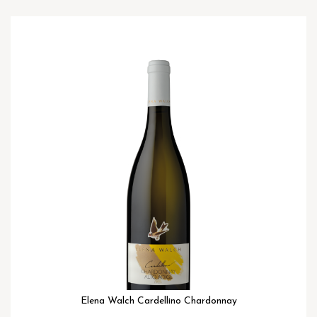
Ga
naar
het
einde
van
de
afbeeldingen-
gallerij
Elena Walch Cardellino Chardonnay