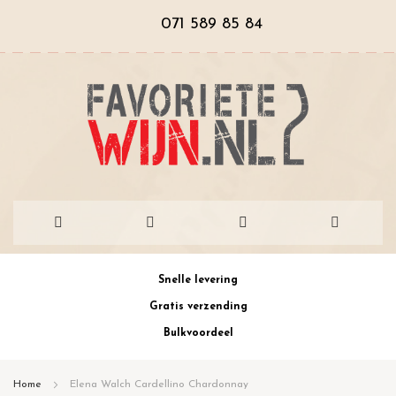
071 589 85 84
Ga
Snelle levering
naar
Gratis verzending
de
Bulkvoordeel
inhoud
Home
Elena Walch Cardellino Chardonnay