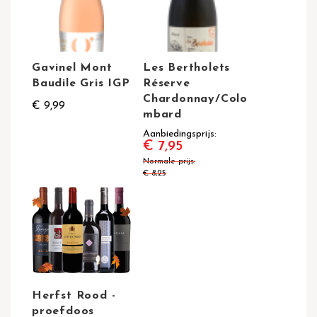
Gavinel Mont
Les Bertholets
Baudile Gris IGP
Réserve
Chardonnay/Colo
€ 9,99
mbard
Aanbiedingsprijs
€ 7,95
Normale prijs
€ 8,25
Herfst Rood -
proefdoos