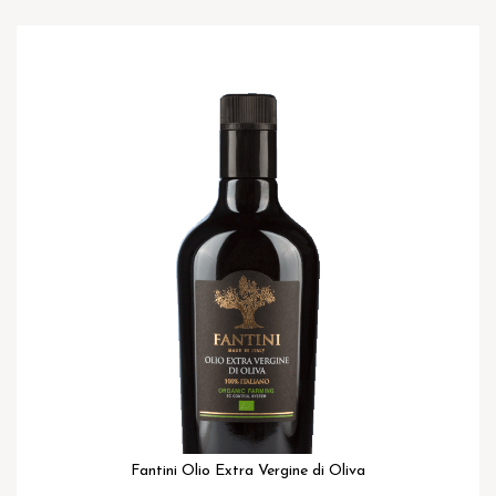
Ga
naar
het
einde
van
de
afbeeldingen-
gallerij
Fantini Olio Extra Vergine di Oliva