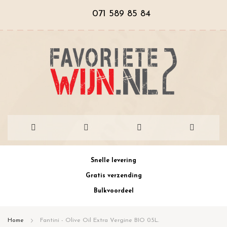
071 589 85 84
Ga
Snelle levering
naar
Gratis verzending
de
Bulkvoordeel
inhoud
Home
Fantini - Olive Oil Extra Vergine BIO 0.5L.