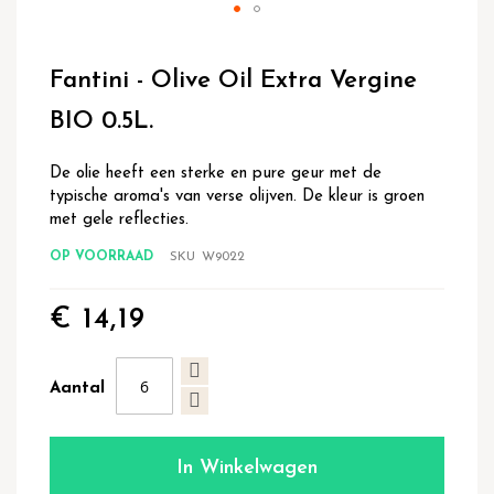
Ga
naar
Fantini - Olive Oil Extra Vergine
het
begin
BIO 0.5L.
van
de
De olie heeft een sterke en pure geur met de
afbeeldingen-
typische aroma's van verse olijven. De kleur is groen
gallerij
met gele reflecties.
OP VOORRAAD
SKU
W9022
€ 14,19
Aantal
In Winkelwagen