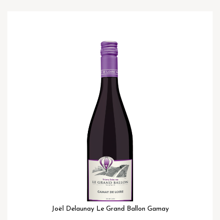
Ga
naar
het
einde
van
de
afbeeldingen-
gallerij
Joël Delaunay Le Grand Ballon Gamay