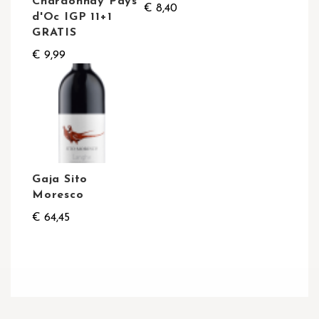
Chardonnay Pays
€ 8,40
d'Oc IGP 11+1
GRATIS
€ 9,99
Gaja Sito
Moresco
€ 64,45