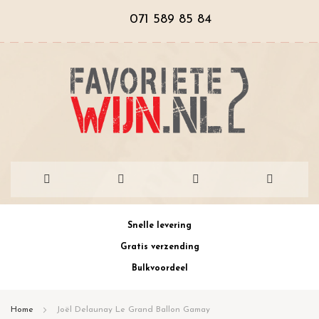
071 589 85 84
Ga
Snelle levering
naar
Gratis verzending
de
Bulkvoordeel
inhoud
Home
Joël Delaunay Le Grand Ballon Gamay