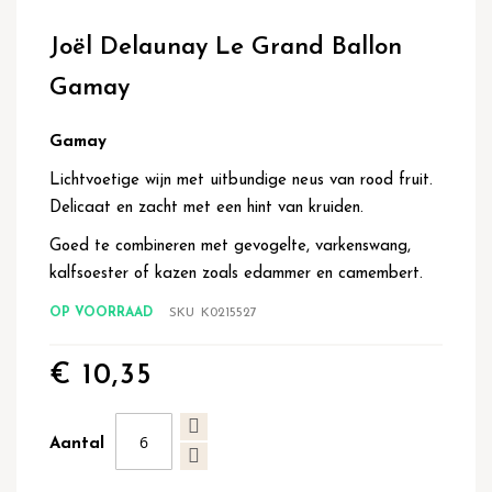
Ga
naar
Joël Delaunay Le Grand Ballon
het
begin
Gamay
van
de
afbeeldingen-
Gamay
gallerij
Lichtvoetige wijn met uitbundige neus van rood fruit.
Delicaat en zacht met een hint van kruiden.
Goed te combineren met gevogelte, varkenswang,
kalfsoester of kazen zoals edammer en camembert.
OP VOORRAAD
SKU
K0215527
€ 10,35
Aantal