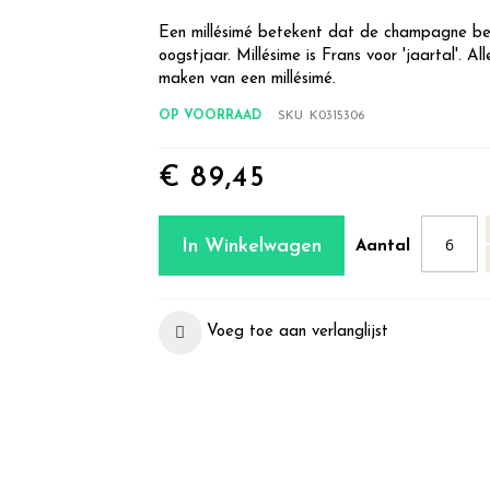
Een millésimé betekent dat de champagne bes
oogstjaar. Millésime is Frans voor 'jaartal'. A
maken van een millésimé.
OP VOORRAAD
SKU
K0315306
€ 89,45
In Winkelwagen
Aantal
Voeg toe aan verlanglijst