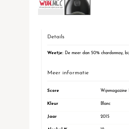
Ga
naar
het
begin
Details
van
de
Weetje:
De meer dan 50% chardonnay, bij
afbeeldingen-
gallerij
Meer informatie
Meer
Score
Wijnmagazine P
informatie
Kleur
Blanc
Jaar
2015