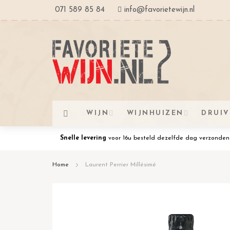
Ga
071 589 85 84
info@favorietewijn.nl
naar
de
inhoud
WIJN
WIJNHUIZEN
DRUI
Snelle levering
voor 16u besteld dezelfde dag verzonden
Home
Laurent Perrier Millésimé
Ga
naar