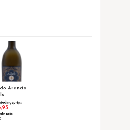
do Arancio
llo
iedingsprijs
,95
le prijs
0