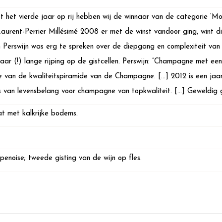
st het vierde jaar op rij hebben wij de winnaar van de categorie ‘
Laurent-Perrier Millésimé 2008 er met de winst vandoor ging, wint di
 Perswijn was erg te spreken over de diepgang en complexiteit va
jaar (!) lange rijping op de gistcellen. Perswijn: “Champagne met een 
e van de kwaliteitspiramide van de Champagne. […] 2012 is een jaar
is van levensbelang voor champagne van topkwaliteit. […] Geweldig g
at met kalkrijke bodems.
noise; tweede gisting van de wijn op fles.