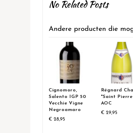
No Related Posts
Andere producten die mogel
Cignomoro,
Régnard Cha
Salento IGP 50
"Saint Pierre
Vecchie Vigne
AOC
Negroamaro
€ 29,95
€ 28,95