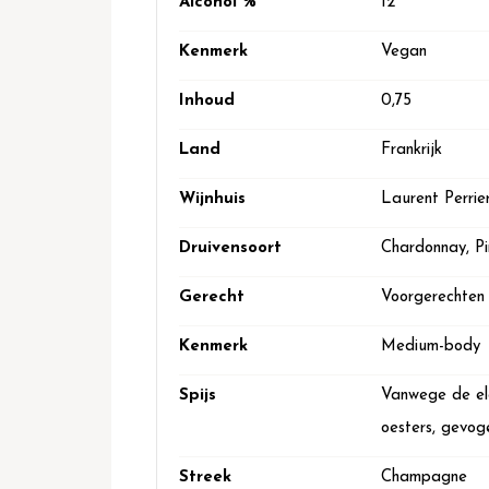
Alcohol %
12
Kenmerk
Vegan
Inhoud
0,75
Land
Frankrijk
Wijnhuis
Laurent Perrie
Druivensoort
Chardonnay, Pi
Gerecht
Voorgerechten
Kenmerk
Medium-body
Spijs
Vanwege de eleg
oesters, gevoge
Streek
Champagne