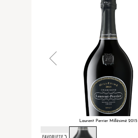
het
einde
van
de
afbeeldingen-
gallerij
Laurent Perrier Millésimé 2015