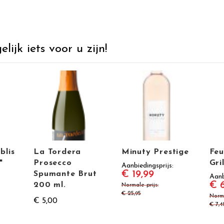
ijk iets voor u zijn!
blis
La Tordera
Minuty Prestige
Feu
"
Prosecco
Gri
Aanbiedingsprijs
€ 19,99
Spumante Brut
Aanb
€ 6
200 ml.
Normale prijs
€ 25,95
Norma
€ 5,00
€ 7,4