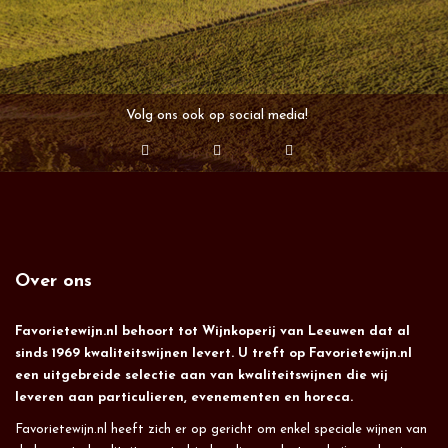
Volg ons ook op social media!
Over ons
Favorietewijn.nl behoort tot Wijnkoperij van Leeuwen dat al
sinds 1969 kwaliteitswijnen levert. U treft op Favorietewijn.nl
een uitgebreide selectie aan van kwaliteitswijnen die wij
leveren aan particulieren, evenementen en horeca.
Favorietewijn.nl heeft zich er op gericht om enkel speciale wijnen van