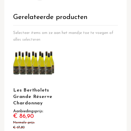
Gerelateerde producten
Selecteer items om ze aan het mandje toe te voegen of
alles selecteren
Les Bertholets
Grande Réserve
Chardonnay
Aanbiedingsprijs
€ 86,90
Normale prijs
€ 97,80