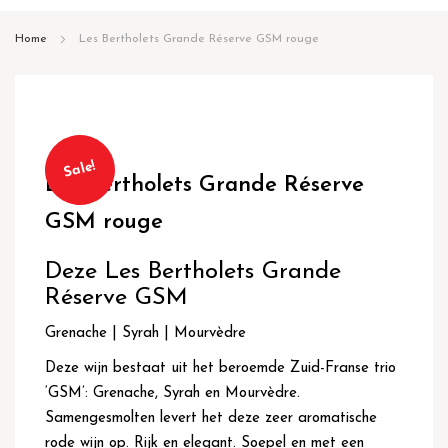
inhoud
Home
Les Bertholets Grande Réserve GSM rouge
Ga
Ga
naar
naar
Sale!
Les Bertholets Grande Réserve
het
het
einde
begin
GSM rouge
van
van
de
de
Deze Les Bertholets Grande
afbeeldingen-
afbeeldingen-
gallerij
gallerij
Réserve GSM
Grenache | Syrah | Mourvèdre
Deze wijn bestaat uit het beroemde Zuid-Franse trio
‘GSM’: Grenache, Syrah en Mourvèdre.
Samengesmolten levert het deze zeer aromatische
rode wijn op. Rijk en elegant. Soepel en met een