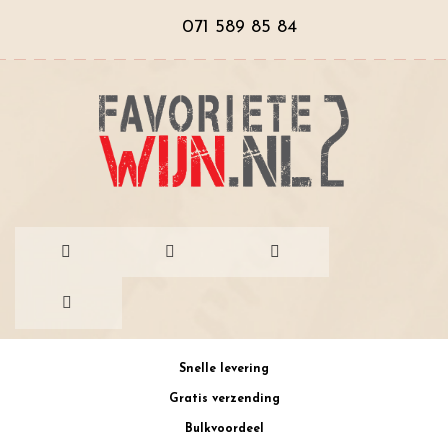
071 589 85 84
Ga
Snelle levering
naar
Gratis verzending
de
Bulkvoordeel