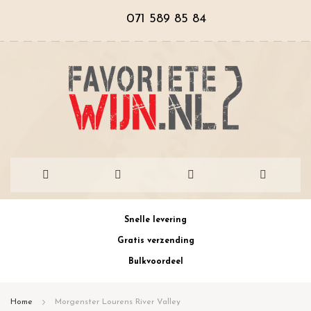
071 589 85 84
Ga
Snelle levering
naar
Gratis verzending
de
Bulkvoordeel
inhoud
Home
Morgenster Lourens River Valley