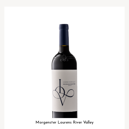
Ga
naar
het
einde
van
de
afbeeldingen-
gallerij
Morgenster Lourens River Valley