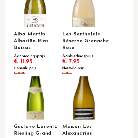
Alba Martín
Les Bertholets
Albariño Rías
Réserve Grenache
Baixas
Rosé
Aanbiedingsprijs
Aanbiedingsprijs
€ 11,95
€ 7,95
Normale prijs
Normale prijs
€ 13,95
€ 8,25
Gustave Lorentz
Maison Les
Riesling Grand
Alexandrins