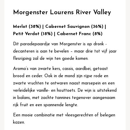
Ga
naar
Morgenster Lourens River Valley
het
begin
van
Merlot (38%) | Cabernet Sauvignon (36%) |
de
Petit Verdot (18%) | Cabernet Franc (8%)
afbeeldingen-
gallerij
Dit paradepaardje van Morgenster is op dronk -
decanteren is aan te bevelen – maar drie tot vijf jaar
flesrijping zal de wijn ten goede komen.
Aroma’s van zwarte kers, cassis, aardbei, getoast
brood en ceder. Ook in de mond zijn rijpe rode en
zwarte vruchten te ontwaren naast marsepein en een
verleidelijke vanille- en houttoets. De wijn is uitstekend
in balans, met zachte tannines tegenover aangenaam
rijk fruit en een spannende lengte.
Een mooie combinatie met vleesgerechten of belegen
kazen.