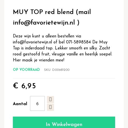
Ga
naar
MUY TOP red blend (mail
het
begin
info@favorietewijn.nl )
van
de
Deze wijn kunt u alleen bestellen via
afbeeldingen-
info@favorietewijn.nl of bel 071-5898584 De Muy
gallerij
Top is inderdaad top. Lekker smooth en silky. Zacht
rood gestoofd fruit, vleugje vanille en heerlijk soepel.
Hier maak je vrienden mee!
OP VOORRAAD
SKU
D00981200
€ 6,95
Aantal
In Winkelwagen