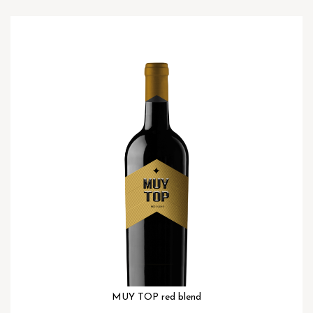
Ga
naar
het
einde
van
de
afbeeldingen-
gallerij
MUY TOP red blend