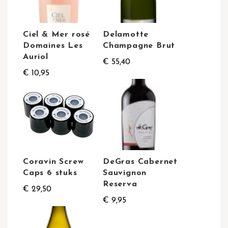
Ciel & Mer rosé
Delamotte
Domaines Les
Champagne Brut
Auriol
€ 55,40
€ 10,95
Coravin Screw
DeGras Cabernet
Caps 6 stuks
Sauvignon
Reserva
€ 29,50
€ 9,95