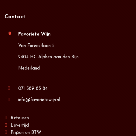
Contact
location_on
Favoriete Wijn
Van Foreestlaan 5
2404 HC Alphen aan den Rijn
Nederland
071 589 85 84
info@favorietewijn.nl
Retouren
Levertijd
Prijzen en BTW