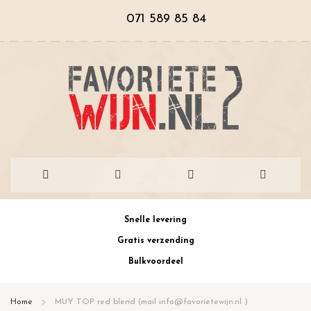
071 589 85 84
Ga
Snelle levering
naar
Gratis verzending
de
Bulkvoordeel
inhoud
Home
MUY TOP red blend (mail info@favorietewijn.nl )