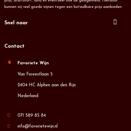
prijs, druifsoort, land en eventueel ook de gelegenheid. Hierdoor
kunnen wij veel goede wijnen tegen een betaalbare prijs aanbieden.
Snel naar
Contact
location_on
Favoriete Wijn
Van Foreestlaan 5
2404 HC Alphen aan den Rijn
Nederland
071 589 85 84
info@favorietewijn.nl