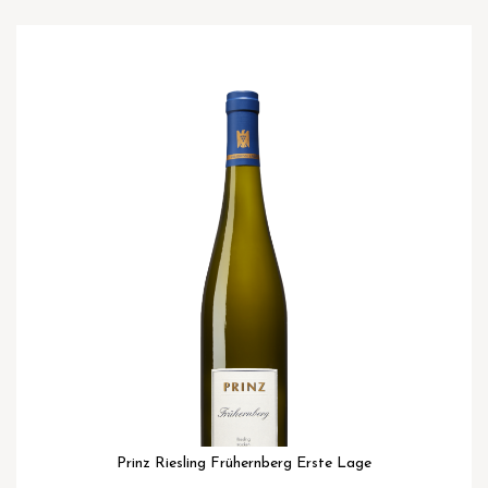
Ga
naar
het
einde
van
de
afbeeldingen-
gallerij
Prinz Riesling Frühernberg Erste Lage