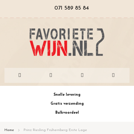
071 589 85 84
Ga
Snelle levering
naar
Gratis verzending
de
Bulkvoordeel
inhoud
Home
Prinz Riesling Frühernberg Erste Lage