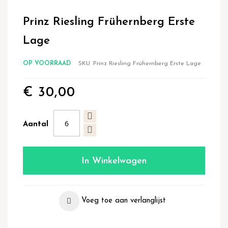
Ga
naar
Prinz Riesling Frühernberg Erste
het
begin
Lage
van
de
OP VOORRAAD
SKU
Prinz Riesling Frühernberg Erste Lage
afbeeldingen-
gallerij
€ 30,00
Aantal
In Winkelwagen
Voeg toe aan verlanglijst