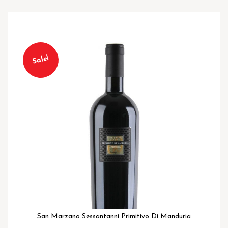
Ga
naar
Sale!
het
einde
van
de
afbeeldingen-
gallerij
San Marzano Sessantanni Primitivo Di Manduria