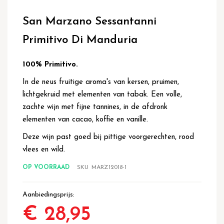
Ga
naar
San Marzano Sessantanni
het
begin
Primitivo Di Manduria
van
de
afbeeldingen-
100% Primitivo.
gallerij
In de neus fruitige aroma's van kersen, pruimen,
lichtgekruid met elementen van tabak. Een volle,
zachte wijn met fijne tannines, in de afdronk
elementen van cacao, koffie en vanille.
Deze wijn past goed bij pittige voorgerechten, rood
vlees en wild.
OP VOORRAAD
SKU
MARZ12018-1
Aanbiedingsprijs
€ 28,95