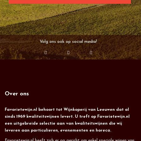
Volg ons ook op social media!
Over ons
Favorietewijn.nl behoort tot Wijnkoperij van Leeuwen dat al
sinds 1969 kwaliteitswijnen levert. U treft op Favorietewijn.nl
een uitgebreide selectie aan van kwaliteitswijnen die wij
leveren aan particulieren, evenementen en horeca.
Favorietewijn.nl heeft zich er op gericht om enkel speciale wijnen van