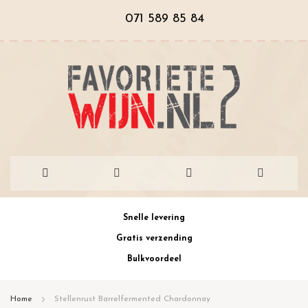
071 589 85 84
Ga
Snelle levering
naar
Gratis verzending
de
Bulkvoordeel
inhoud
Home
Stellenrust Barrelfermented Chardonnay