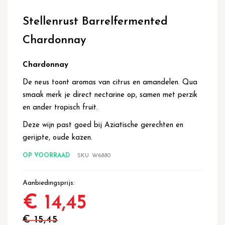
Ga
naar
Stellenrust Barrelfermented
het
begin
Chardonnay
van
de
afbeeldingen-
Chardonnay
gallerij
De neus toont aromas van citrus en amandelen. Qua
smaak merk je direct nectarine op, samen met perzik
en ander tropisch fruit.
Deze wijn past goed bij Aziatische gerechten en
gerijpte, oude kazen.
OP VOORRAAD
SKU
W6880
Aanbiedingsprijs
€ 14,45
€ 15,45