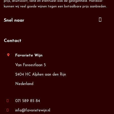
prijs, druifsoort, land en eventueel ook de gelegenheid. Hierdoor
kunnen wij veel goede wijnen tegen een betaalbare prijs aanbieden.
Snel naar
Contact
location_on
Favoriete Wijn
Van Foreestlaan 5
2404 HC Alphen aan den Rijn
Nederland
071 589 85 84
info@favorietewijn.nl