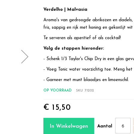
Verdelho | Malvasia
Aroma's van gedroogde abrikozen en dadels, 
fris, sappig en rijk met honing en gekonﬁjt wit
Te serveren als aperitief of als cocktail!
Volg de stappen hieronder:
- Schenk 1/3 Taylor's Chip Dry in een glas gevu
- Voeg Tonic water voorzichtig toe. Meng het 
- Garneer met munt blaadjes en limoenschil.
OP VOORRAAD
SKU
71202
€ 15,50
Taylor's Chip Dry
In Winkelwagen
Aantal