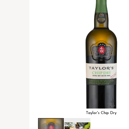
het
einde
van
de
afbeeldingen-
gallerij
Taylor's Chip Dry