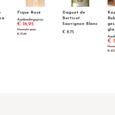
o
Fique Rosé
Daguet de
Kop
ca
Berticot
Rub
Aanbiedingsprijs
€ 16,95
Sauvignon Blanc
ges
gla
Normale prijs
€ 8,75
€ 17,99
Aanb
€ 
Norma
€ 37,