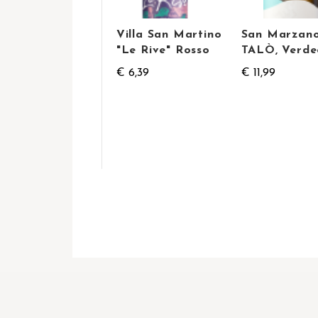
Villa San Martino
San Marzan
"Le Rive" Rosso
TALÒ, Verde
€ 6,39
€ 11,99