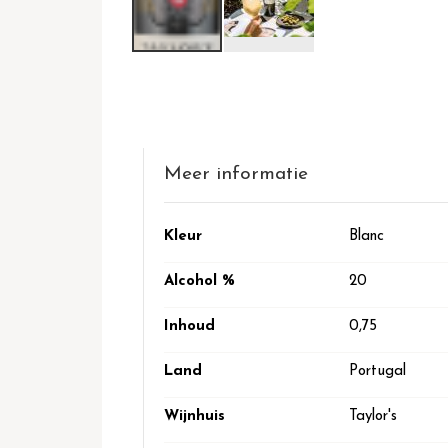
Ga
naar
het
begin
van
de
Meer informatie
afbeeldingen-
gallerij
Meer
Kleur
Blanc
informatie
Alcohol %
20
Inhoud
0,75
Land
Portugal
Wijnhuis
Taylor's