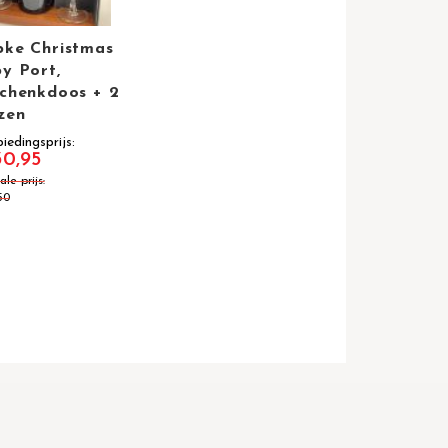
ke Christmas
y Port,
chenkdoos + 2
zen
iedingsprijs
30,95
le prijs
50