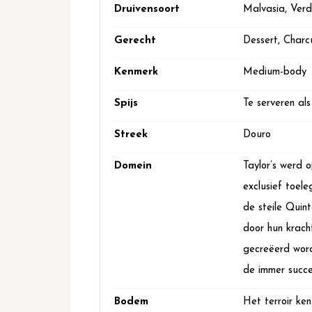
Druivensoort
Malvasia, Verd
Gerecht
Dessert, Charc
Kenmerk
Medium-body
Spijs
Te serveren als 
Streek
Douro
Domein
Taylor’s werd o
exclusief toel
de steile Quin
door hun krach
gecreëerd word
de immer succe
Bodem
Het terroir ken