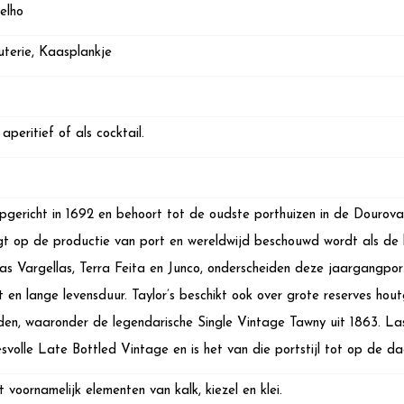
elho
uterie, Kaasplankje
aperitief of als cocktail.
pgericht in 1692 en behoort tot de oudste porthuizen in de Dourovalle
egt op de productie van port en wereldwijd beschouwd wordt als de
tas Vargellas, Terra Feita en Junco, onderscheiden deze jaargangport
t en lange levensduur. Taylor’s beschikt ook over grote reserves hou
en, waaronder de legendarische Single Vintage Tawny uit 1863. Las
svolle Late Bottled Vintage en is het van die portstijl tot op de 
t voornamelijk elementen van kalk, kiezel en klei.