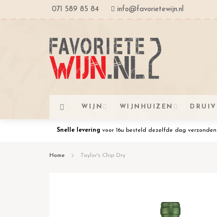
Ga
071 589 85 84
info@favorietewijn.nl
naar
de
inhoud
WIJN
WIJNHUIZEN
DRUI
Snelle levering
voor 16u besteld dezelfde dag verzonden
Home
Taylor's Chip Dry
Ga
naar