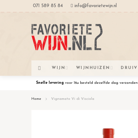
Ga
071 589 85 84
info@favorietewijn.nl
naar
de
inhoud
WIJN
WIJNHUIZEN
DRUI
Snelle levering
voor 16u besteld dezelfde dag verzonden
Home
Vignamato Vi di Visciola
Ga
naar