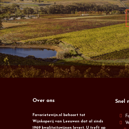
Over ons
Snel 
Favorietewijn.nl behoort tot
F
Wijnkoperij van Leeuwen dat al sinds
W
1969 kwaliteitswijnen levert. U treft op