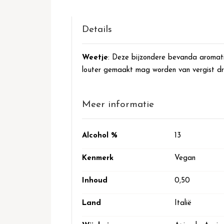
het
begin
van
Details
de
afbeeldingen-
Weetje
: Deze bijzondere bevanda aromati
gallerij
louter gemaakt mag worden van vergist dr
Meer informatie
Meer
Alcohol %
13
informatie
Kenmerk
Vegan
Inhoud
0,50
Land
Italië