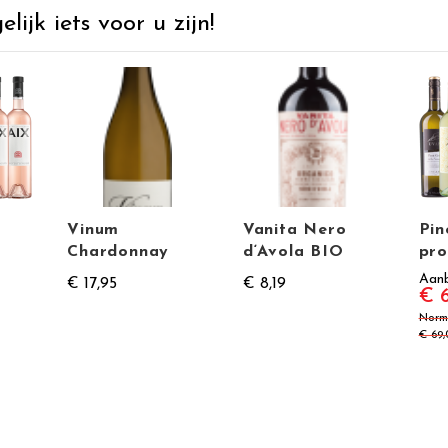
ijk iets voor u zijn!
Vinum
Vanita Nero
Pin
Chardonnay
d‘Avola BIO
pro
Aanb
€ 17,95
€ 8,19
€ 6
Norma
€ 69,