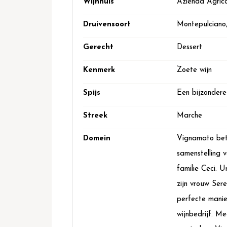
Wijnhuis
Azienda Agric
Druivensoort
Montepulciano
Gerecht
Dessert
Kenmerk
Zoete wijn
Spijs
Een bijzondere
Streek
Marche
Domein
Vignamato bete
samenstelling 
familie Ceci. 
zijn vrouw Sere
perfecte manier
wijnbedrijf. Me