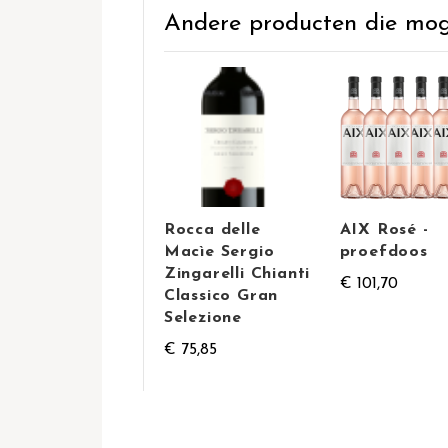
Andere producten die mogel
Rocca delle
AIX Rosé -
Macìe Sergio
proefdoos
Zingarelli Chianti
€ 101,70
Classico Gran
Selezione
€ 75,85