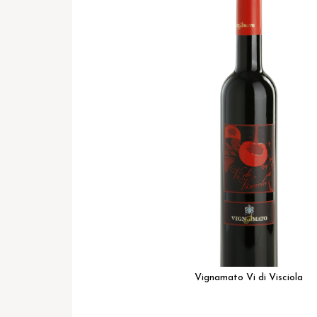
het
einde
van
de
afbeeldingen-
gallerij
Vignamato Vi di Visciola
Ga
naar