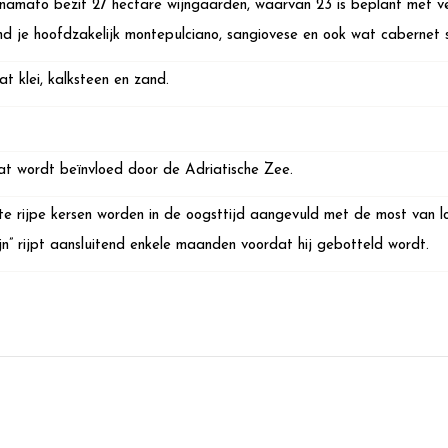
gnamato bezit 27 hectare wijngaarden, waarvan 23 is beplant met ver
nd je hoofdzakelijk montepulciano, sangiovese en ook wat cabernet 
 klei, kalksteen en zand.
at wordt beïnvloed door de Adriatische Zee.
iste rijpe kersen worden in de oogsttijd aangevuld met de most van 
jn” rijpt aansluitend enkele maanden voordat hij gebotteld wordt.