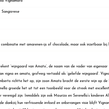
ola Vignamato
, Sangiovese
 combinatie met amarenen-ijs of chocolade, maar ook inzetbaar bij 
kent ‘wijngaard van Amato’, de naam van de vader van eigenaar Ma
van vigna en amato, grofweg vertaald als ‘geliefde wijngaard’. Vign
Umberto richtte het op, zijn zoon Amato bracht de eerste wijn op de
nella groeide het uit tot een toonbeeld voor de streek met excellent
 verenigd zijn. Inmiddels zijn ook Maurizo en Serenella’s kinderen 
de dankzij hun verfrissende invloed en onbevangen visie blijft Vignam