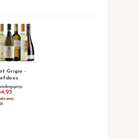
ot Grigio -
efdoos
iedingsprijs
4,95
le prijs
05