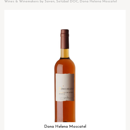
Wines & Winemakers by Saven, Setúbal DOC, Dona Helena Moscatel
Ga
naar
het
einde
van
de
afbeeldingen-
gallerij
Dona Helena Moscatel