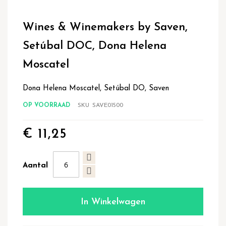
Ga
naar
Wines & Winemakers by Saven,
het
begin
Setúbal DOC, Dona Helena
van
de
Moscatel
afbeeldingen-
gallerij
Dona Helena Moscatel, Setúbal DO, Saven
OP VOORRAAD
SKU
SAVE01500
€ 11,25
Aantal
In Winkelwagen