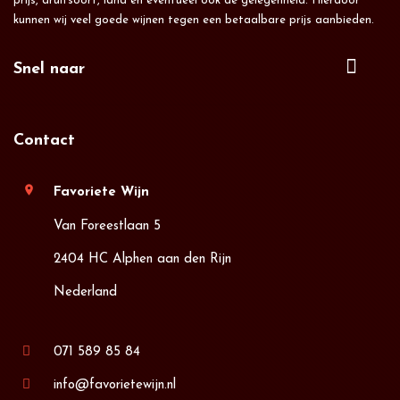
prijs, druifsoort, land en eventueel ook de gelegenheid. Hierdoor
kunnen wij veel goede wijnen tegen een betaalbare prijs aanbieden.
Snel naar
Contact
location_on
Favoriete Wijn
Van Foreestlaan 5
2404 HC Alphen aan den Rijn
Nederland
071 589 85 84
info@favorietewijn.nl