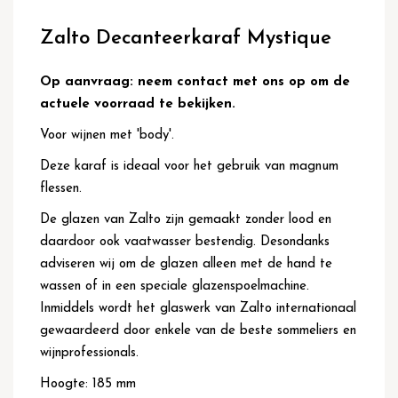
Ga
naar
Zalto Decanteerkaraf Mystique
het
begin
van
Op aanvraag: neem contact met ons op om de
de
actuele voorraad te bekijken.
afbeeldingen-
gallerij
Voor wijnen met 'body'.
Deze karaf is ideaal voor het gebruik van magnum
flessen.
De glazen van Zalto zijn gemaakt zonder lood en
daardoor ook vaatwasser bestendig. Desondanks
adviseren wij om de glazen alleen met de hand te
wassen of in een speciale glazenspoelmachine.
Inmiddels wordt het glaswerk van Zalto internationaal
gewaardeerd door enkele van de beste sommeliers en
wijnprofessionals.
Hoogte: 185 mm