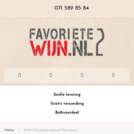
071 589 85 84
Ga
Snelle levering
naar
Gratis verzending
de
Bulkvoordeel
inhoud
Home
Zalto Decanteerkaraf Mystique