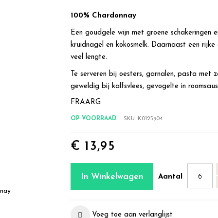
100% Chardonnay
Een goudgele wijn met groene schakeringen en
kruidnagel en kokosmelk. Daarnaast een rijke 
veel lengte.
Te serveren bij oesters, garnalen, pasta met 
geweldig bij kalfsvlees, gevogelte in roomsau
FRAARG
OP VOORRAAD
SKU
K0125904
€ 13,95
In Winkelwagen
Aantal
nnay
Voeg toe aan verlanglijst