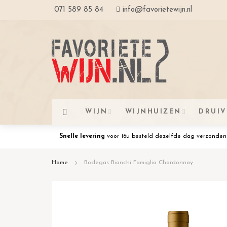
Ga
071 589 85 84
info@favorietewijn.nl
naar
de
inhoud
WIJN
WIJNHUIZEN
DRUI
Snelle levering
voor 16u besteld dezelfde dag verzonden
Home
Bodegas Bianchi Famiglia Chardonnay
Ga
naar