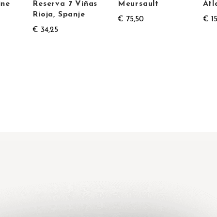
ine
Reserva 7 Viñas
Meursault
Atl
Rioja, Spanje
€ 75,50
€ 15
€ 34,25