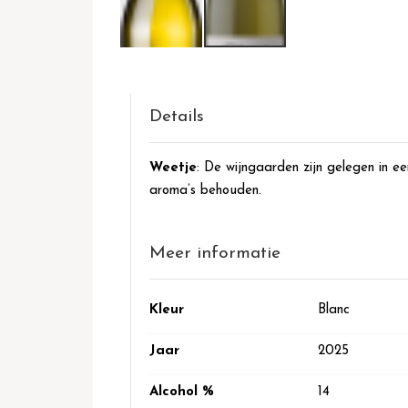
Ga
naar
het
begin
Details
van
de
Weetje
: De wijngaarden zijn gelegen in ee
afbeeldingen-
aroma’s behouden.
gallerij
Meer informatie
Meer
Kleur
Blanc
informatie
Jaar
2025
Alcohol %
14