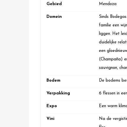
Gebied
Mendoza
Domein
Sinds Bodegas 
familie een wi
liggen. Het lei
duidelijke rela
een gloednieuw
(Champaña) en
sauvignon, cha
Bodem
De bodems best
Verpakking
6 flessen in een
Expo
Een warm klima
Vini
Na de vergisti