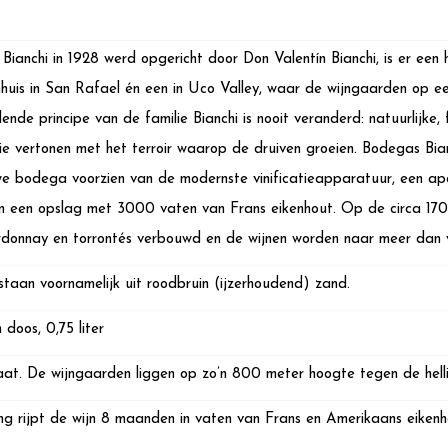
Bianchi in 1928 werd opgericht door Don Valentín Bianchi, is er een
jnhuis in San Rafael én een in Uco Valley, waar de wijngaarden op
dende principe van de familie Bianchi is nooit veranderd: natuurlijke
tie vertonen met het terroir waarop de druiven groeien. Bodegas Bian
e bodega voorzien van de modernste vinificatieapparatuur, een ap
 een opslag met 3000 vaten van Frans eikenhout. Op de circa 170
rdonnay en torrontés verbouwd en de wijnen worden naar meer dan v
aan voornamelijk uit roodbruin (ijzerhoudend) zand.
 doos, 0,75 liter
at. De wijngaarden liggen op zo’n 800 meter hoogte tegen de hel
ng rijpt de wijn 8 maanden in vaten van Frans en Amerikaans eiken