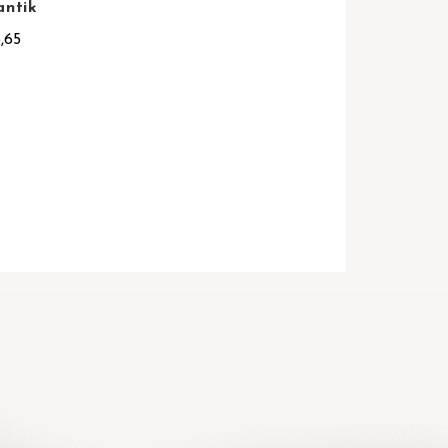
antik
,65