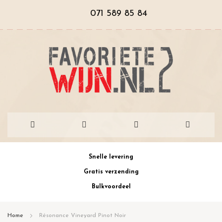
071 589 85 84
Ga
Snelle levering
naar
Gratis verzending
de
Bulkvoordeel
inhoud
Home
Résonance Vineyard Pinot Noir