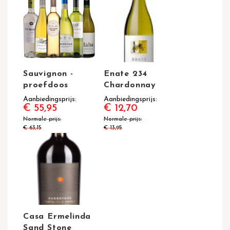
Sauvignon -
Enate 234
proefdoos
Chardonnay
Aanbiedingsprijs
Aanbiedingsprijs
€ 55,95
€ 12,70
Normale prijs
Normale prijs
€ 63,15
€ 13,95
Casa Ermelinda
Sand Stone