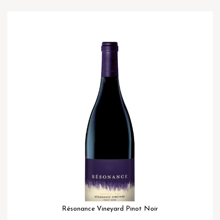
Ga
naar
het
einde
van
de
afbeeldingen-
gallerij
Résonance Vineyard Pinot Noir