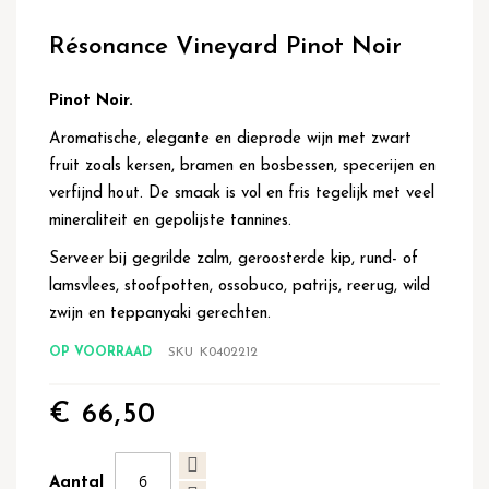
Ga
naar
Résonance Vineyard Pinot Noir
het
begin
van
Pinot Noir.
de
Aromatische, elegante en dieprode wijn met zwart
afbeeldingen-
gallerij
fruit zoals kersen, bramen en bosbessen, specerijen en
verfijnd hout. De smaak is vol en fris tegelijk met veel
mineraliteit en gepolijste tannines.
Serveer bij gegrilde zalm, geroosterde kip, rund- of
lamsvlees, stoofpotten, ossobuco, patrijs, reerug, wild
zwijn en teppanyaki gerechten.
OP VOORRAAD
SKU
K0402212
€ 66,50
Aantal