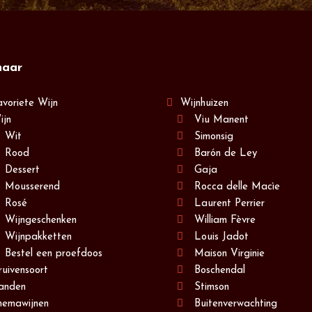
naar
avoriete Wijn
Wijnhuizen
ijn
Viu Manent
Wit
Simonsig
Rood
Barón de Ley
Dessert
Gaja
Mousserend
Rocca delle Macìe
Rosé
Laurent Perrier
Wijngeschenken
William Fèvre
Wijnpakketten
Louis Jadot
Bestel een proefdoos
Maison Virginie
ruivensoort
Boschendal
anden
Stimson
hemawijnen
Buitenverwachting