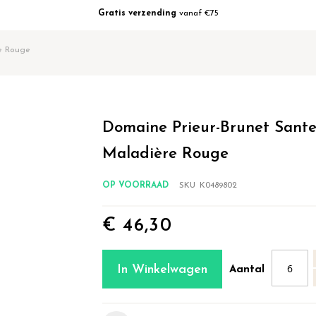
Gratis verzending
vanaf €75
re Rouge
Domaine Prieur-Brunet Sante
Maladière Rouge
OP VOORRAAD
SKU
K0489802
€ 46,30
In Winkelwagen
Aantal