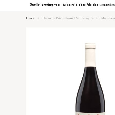
Snelle levering
voor 16u besteld dezelfde dag verzonden
Home
Domaine Prieur-Brunet Santenay 1er Cru Maladiè
Ga
naar
het
einde
van
de
afbeeldingen-
gallerij