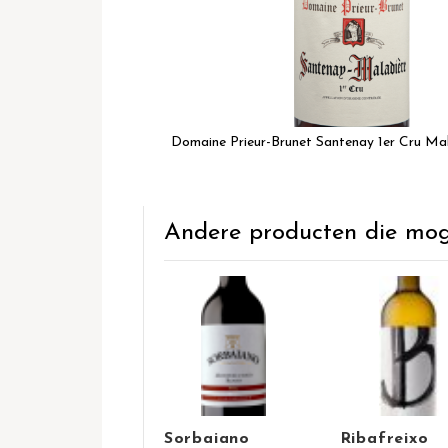
Domaine Prieur-Brunet Santenay 1er Cru Ma
Ga
naar
het
Andere producten die mogel
begin
van
de
afbeeldingen-
gallerij
Sorbaiano
Ribafreixo