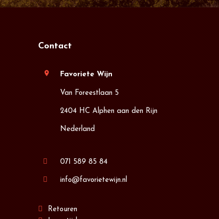
Contact
location_on
Favoriete Wijn
Van Foreestlaan 5
2404 HC Alphen aan den Rijn
Nederland
071 589 85 84
info@favorietewijn.nl
Retouren