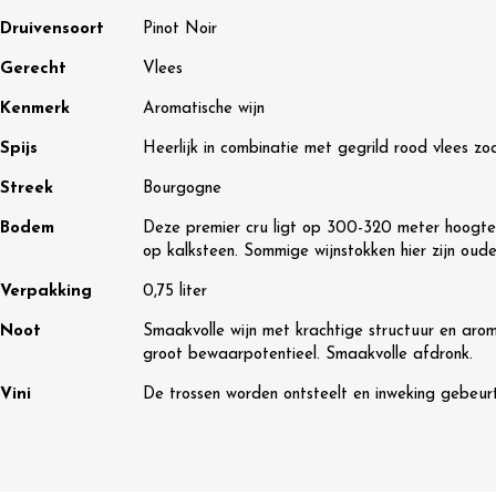
Druivensoort
Pinot Noir
Gerecht
Vlees
Kenmerk
Aromatische wijn
Spijs
Heerlijk in combinatie met gegrild rood vlees z
Streek
Bourgogne
Bodem
Deze premier cru ligt op 300-320 meter hoogte 
op kalksteen. Sommige wijnstokken hier zijn oude
Verpakking
0,75 liter
Noot
Smaakvolle wijn met krachtige structuur en arom
groot bewaarpotentieel. Smaakvolle afdronk.
Vini
De trossen worden ontsteelt en inweking gebeur