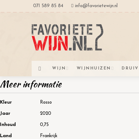
Ga
071 589 85 84
info@favorietewijn.nl
naar
de
inhoud
WIJN
WIJNHUIZEN
DRUI
Meer informatie
Meer
Kleur
Rosso
informatie
Jaar
2020
Inhoud
0,75
Land
Frankrijk