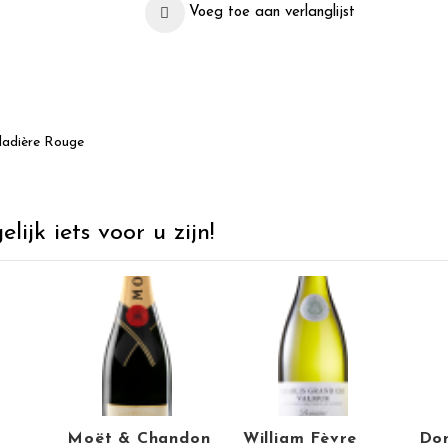
Voeg toe aan verlanglijst
ladière Rouge
ijk iets voor u zijn!
Moët & Chandon
William Fèvre
Dom