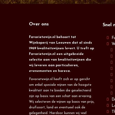
Over ons
Snel 
Favorietewijn.nl behoort tot
F
Wijnkoperij van Leeuwen dat al sinds
W
1969 kwaliteitswijnen levert. U treft op
Favorietewijn.nl een uitgebreide
selectie aan van kwaliteitswijnen die
wij leveren aan particulieren,
evenementen en horeca.
Favorietewijn.nl heeft zich er op gericht
om enkel speciale wijnen van de hoogste
kwaliteit aan te bieden die geselecteerd
zijn op basis van een schat aan ervaring.
D
Wij selecteren de wijnen op basis van prijs,
L
druifsoort, land en eventueel ook de
T
gelegenheid. Hierdoor kunnen wij veel