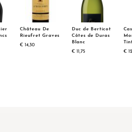
ier
Château De
Duc de Berticot
Cas
ncs
Rieufret Graves
Côtes de Duras
Mo
Blanc
Tin
€ 14,30
€ 11,75
€ 12