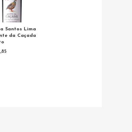
a Santos Lima
nte da Caçada
to
,85