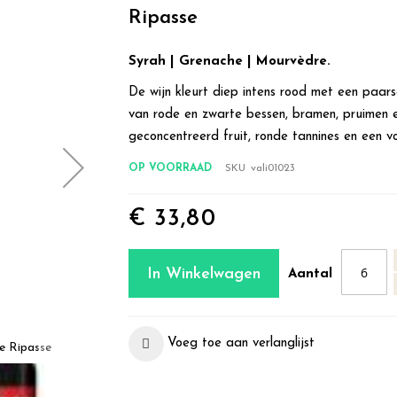
Ripasse
Syrah | Grenache | Mourvèdre.
De wijn kleurt diep intens rood met een paar
van rode en zwarte bessen, bramen, pruimen e
geconcentreerd fruit, ronde tannines en een vo
OP VOORRAAD
SKU
vali01023
€ 33,80
In Winkelwagen
Aantal
Voeg toe aan verlanglijst
e Ripasse
Domaine Valinière, Pays d'Oc IGP Double