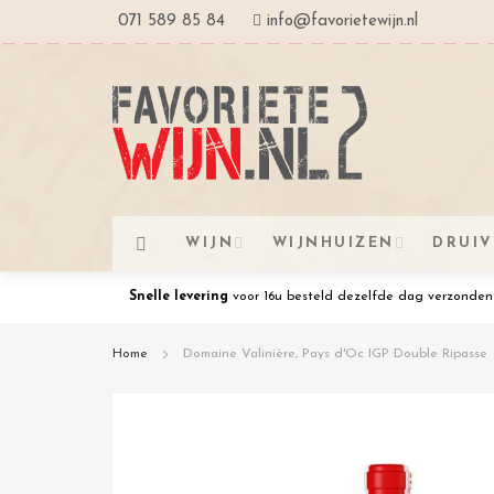
Ga
071 589 85 84
info@favorietewijn.nl
naar
de
inhoud
WIJN
WIJNHUIZEN
DRUI
Snelle levering
voor 16u besteld dezelfde dag verzonden
Home
Domaine Valinière, Pays d'Oc IGP Double Ripasse
Ga
naar