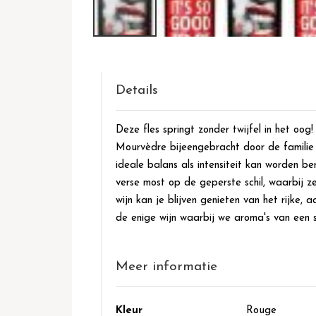
Ga
naar
het
begin
Details
van
de
Deze fles springt zonder twijfel in het o
afbeeldingen-
Mourvèdre bijeengebracht door de familie 
gallerij
ideale balans als intensiteit kan worden be
verse most op de geperste schil, waarbij 
wijn kan je blijven genieten van het rijke,
de enige wijn waarbij we aroma's van een s
Meer informatie
Meer
Kleur
Rouge