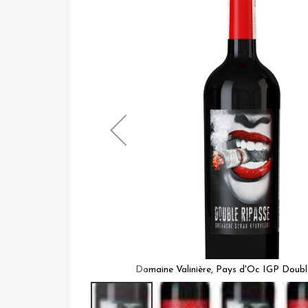
het
einde
van
de
afbeeldingen-
gallerij
le Ripasse
Domaine Valinière, Pays d'Oc IGP Doubl