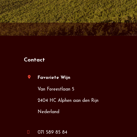
Contact
location_on
Favoriete Wijn
Van Foreestlaan 5
2404 HC Alphen aan den Rijn
Nederland
071 589 85 84