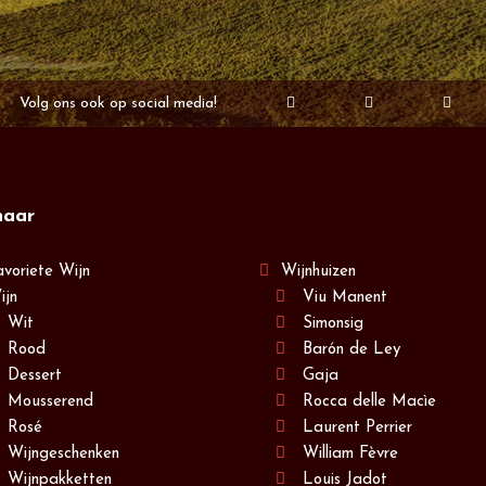
Volg ons ook op social media!
naar
avoriete Wijn
Wijnhuizen
ijn
Viu Manent
Wit
Simonsig
Rood
Barón de Ley
Dessert
Gaja
Mousserend
Rocca delle Macìe
Rosé
Laurent Perrier
Wijngeschenken
William Fèvre
Wijnpakketten
Louis Jadot