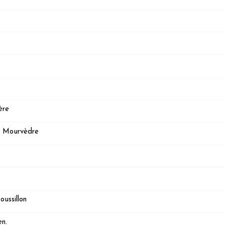
ère
, Mourvèdre
ussillon
en.