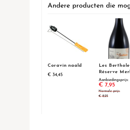
Andere producten die mogel
Coravin naald
Les Berthole
Réserve Mer
€ 34,45
Aanbiedingsprijs
€ 7,95
Normale prijs
€ 8,25