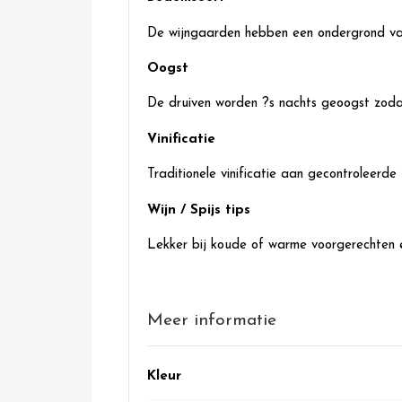
De wijngaarden hebben een ondergrond van 
Oogst
De druiven worden ?s nachts geoogst zod
Vinificatie
Traditionele vinificatie aan gecontroleerd
Wijn / Spijs tips
Lekker bij koude of warme voorgerechten e
Meer informatie
Meer
Kleur
informatie