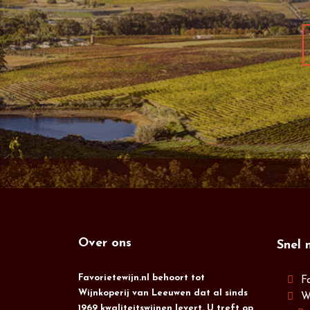
Over ons
Snel 
Favorietewijn.nl behoort tot
F
Wijnkoperij van Leeuwen dat al sinds
W
1969 kwaliteitswijnen levert. U treft op