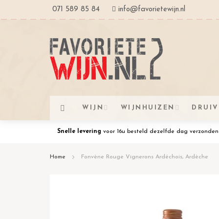
Ga
071 589 85 84
info@favorietewijn.nl
naar
de
inhoud
WIJN
WIJNHUIZEN
DRUI
Snelle levering
voor 16u besteld dezelfde dag verzonden
Home
Fonvène Rouge Vignerons Ardéchois, Ardèche
Ga
naar