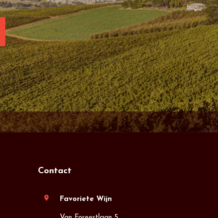
Contact
location_on
Favoriete Wijn
Van Foreestlaan 5