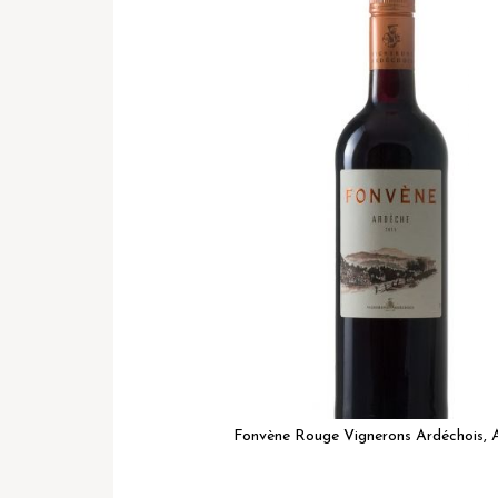
het
einde
van
de
afbeeldingen-
gallerij
Fonvène Rouge Vignerons Ardéchois, 
Ga
naar