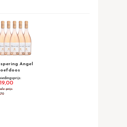
spering Angel
roefdoos
iedingsprijs
19,00
le prijs
,70