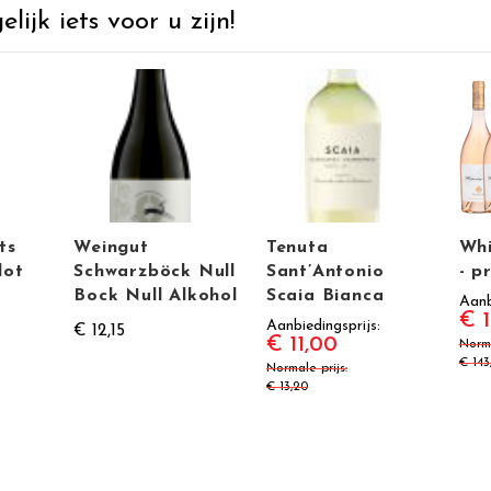
ijk iets voor u zijn!
ts
Weingut
Tenuta
Whi
lot
Schwarzböck Null
Sant’Antonio
- p
Bock Null Alkohol
Scaia Bianca
Aanb
€ 1
Aanbiedingsprijs
€ 12,15
€ 11,00
Norma
€ 143
Normale prijs
€ 13,20