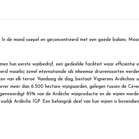
t. In de mond soepel en geconcentreerd met een goede balans. Mooi
 hun eerste wijnbedrijf, een gedeelde faciliteit waar efficiëntie e
erd waarbij zowel internationale als inheemse druivensoorten werde
en van elk terroir. Vandaag de dag, bestaat Vignerons Ardéchois uit
 over meer dan 6.500 hectare wijngaarden, gelegen tussen de Cévenn
egenwoordigt 85% van de Ardèche wijnproductie en de wijnen word
lijk Ardèche IGP. Een belangrijk deel van hun wijnen is bovendien b