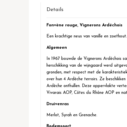
het
begin
Details
van
de
Fonvène rouge,
Vignerons Ardéchois
afbeeldingen-
gallerij
Een krachtige neus van vanille en zoethou
Algemeen
In 1967 bouwde de Vignerons Ardéchois samen
herschikking van de wijngaard werd uitgevo
gronden, met respect met de karakteristiek
over hun 4 Ardèche terroirs. Ze beschikken
Ardèche onthullen. Deze oppervlakte vert
Vivarais AOP, Côtes du Rhône AOP en natuur
Druivenras
Merlot, Syrah en Grenache.
Bodemsoort