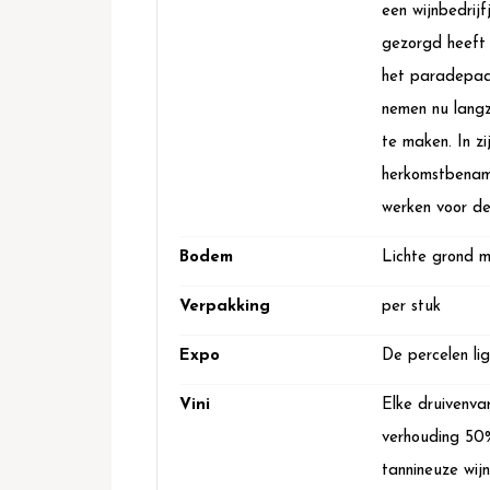
een wijnbedrijf
gezorgd heeft 
het paradepaar
nemen nu langz
te maken. In zi
herkomstbenamin
werken voor de
Bodem
Lichte grond me
Verpakking
per stuk
Expo
De percelen li
Vini
Elke druivenva
verhouding 50
tannineuze wij