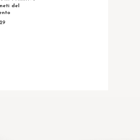
neti del
ento
,29