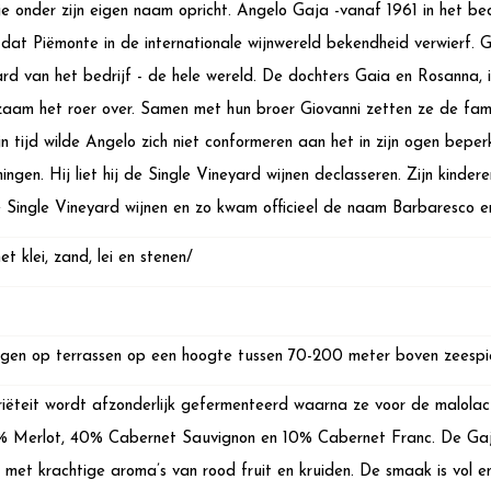
je onder zijn eigen naam opricht. Angelo Gaja -vanaf 1961 in het bed
dat Piëmonte in de internationale wijnwereld bekendheid verwierf. G
d van het bedrijf - de hele wereld. De dochters Gaia en Rosanna, 
aam het roer over. Samen met hun broer Giovanni zetten ze de famili
jn tijd wilde Angelo zich niet conformeren aan het in zijn ogen bepe
gen. Hij liet hij de Single Vineyard wijnen declasseren. Zijn kinder
 Single Vineyard wijnen en zo kwam officieel de naam Barbaresco en
t klei, zand, lei en stenen/
ggen op terrassen op een hoogte tussen 70-200 meter boven zeespi
riëteit wordt afzonderlijk gefermenteerd waarna ze voor de malolact
% Merlot, 40% Cabernet Sauvignon en 10% Cabernet Franc. De Gaja 
n met krachtige aroma’s van rood fruit en kruiden. De smaak is vol