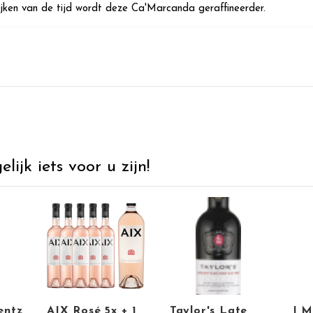
ijken van de tijd wordt deze Ca'Marcanda geraffineerder.
ijk iets voor u zijn!
entz
AIX Rosé 5x + 1
Taylor's Late
I M