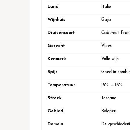
Land
Italië
Wijnhuis
Gaja
Druivensoort
Cabernet Fran
Gerecht
Vlees
Kenmerk
Volle wijn
Spijs
Goed in combin
Temperatuur
15°C – 18°C
Streek
Toscane
Gebied
Bolgheri
Domein
De geschiedenis