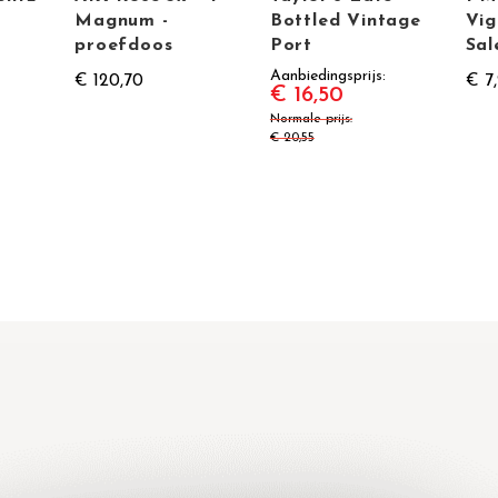
Magnum -
Bottled Vintage
Vig
proefdoos
Port
Sal
Aanbiedingsprijs
€ 120,70
€ 7
€ 16,50
Normale prijs
€ 20,55