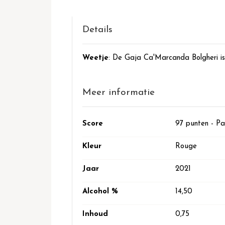
het
begin
van
Details
de
afbeeldingen-
Weetje
: De Gaja Ca'Marcanda Bolgheri is
gallerij
Meer informatie
Meer
Score
97 punten - Pa
informatie
Kleur
Rouge
Jaar
2021
Alcohol %
14,50
Inhoud
0,75