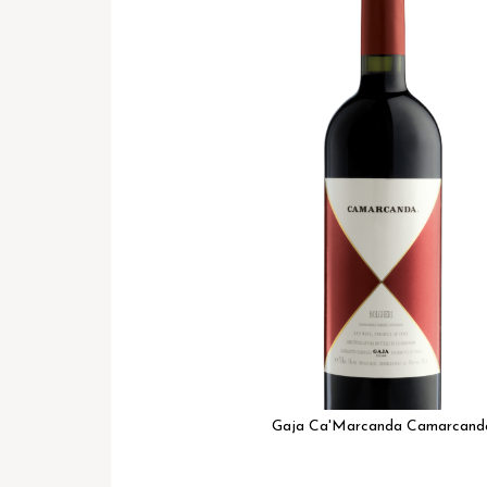
het
einde
van
de
afbeeldingen-
gallerij
Gaja Ca'Marcanda Camarcand
Ga
naar