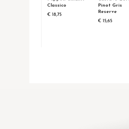
Classico
Pinot Gris
Reserve
€ 18,75
€ 15,65