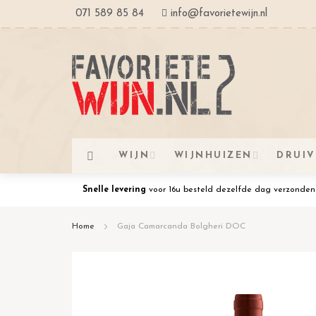
Ga
071 589 85 84
info@favorietewijn.nl
naar
de
inhoud
WIJN
WIJNHUIZEN
DRUI
Snelle levering
voor 16u besteld dezelfde dag verzonden
Home
Gaja Camarcanda Bolgheri DOC
Ga
naar