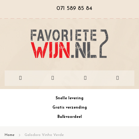
071 589 85 84
Ga
Snelle levering
naar
Gratis verzending
de
Bulkvoordeel
inhoud
Home
Galodoro Vinho Verde