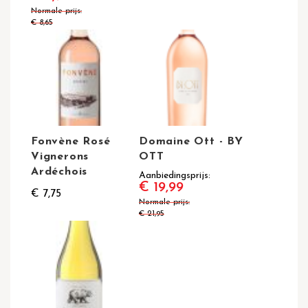
Normale prijs
€ 8,65
Fonvène Rosé
Domaine Ott - BY
Vignerons
OTT
Ardéchois
Aanbiedingsprijs
€ 19,99
€ 7,75
Normale prijs
€ 21,95