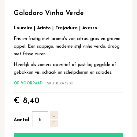
Ga
naar
Galodoro Vinho Verde
het
begin
van
Loureiro | Arinto | Trajadura | Avesso
de
Fris en fruitig met aroma's van citrus, gras en groene
afbeeldingen-
gallerij
appel. Een sappige, moderne stijl vinho verde: droog
met frisse zuren.
Heerlijk als zomers aperitief of juist bij gegrilde of
gebakken vis, schaal- en schelpdieren en salades.
OP VOORRAAD
SKU
K0076202
€ 8,40
Aantal