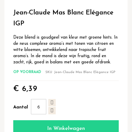
Ga
naar
Jean-Claude Mas Blanc Elégance
het
begin
IGP
van
de
Deze blend is goudgeel van kleur met groene hints. In
afbeeldingen-
de neus complexe aroma’s met tonen van citroen en
gallerij
witte bloemen, ontwikkelend naar tropische fruit
aroma’s. In de mond is deze wijn fruitig, rond en
zacht, rijk, goed in balans met een goede afdronk.
OP VOORRAAD
SKU
Jean-Claude Mas Blanc Elégance IGP
€ 6,39
Aantal
In Winkelwagen