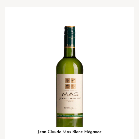
Ga
naar
het
einde
van
de
afbeeldingen-
gallerij
Jean-Claude Mas Blanc Elégance