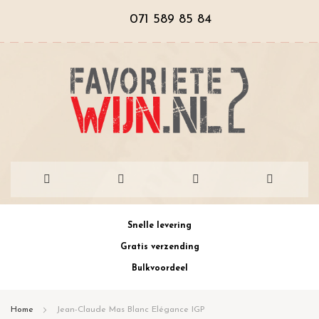
071 589 85 84
Ga
Snelle levering
naar
Gratis verzending
de
Bulkvoordeel
inhoud
Home
Jean-Claude Mas Blanc Elégance IGP