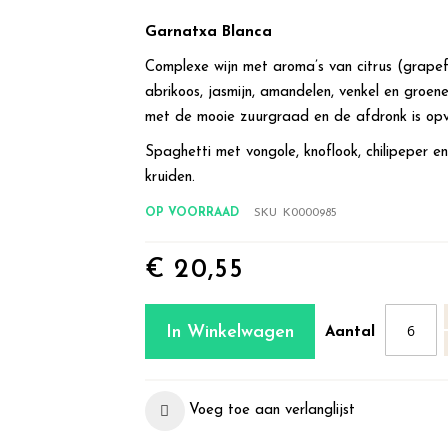
Garnatxa Blanca
Complexe wijn met aroma’s van citrus (grapefru
abrikoos, jasmijn, amandelen, venkel en groene
met de mooie zuurgraad en de afdronk is opv
Spaghetti met vongole, knoflook, chilipeper en
kruiden.
OP VOORRAAD
SKU
K0000985
€ 20,55
In Winkelwagen
Aantal
Voeg toe aan verlanglijst