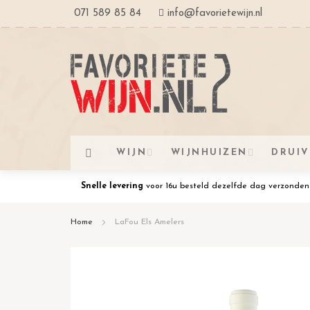
Ga
071 589 85 84
info@favorietewijn.nl
naar
de
inhoud
WIJN
WIJNHUIZEN
DRUI
Snelle levering
voor 16u besteld dezelfde dag verzonden
Home
LaFou Els Amelers
Ga
naar