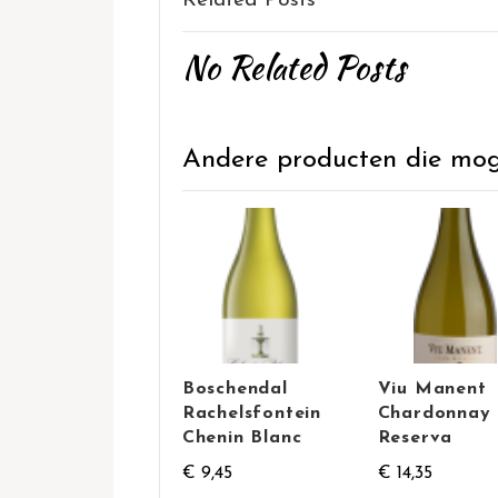
Related Posts
No Related Posts
Andere producten die mogel
Boschendal
Viu Manent
Rachelsfontein
Chardonnay
Chenin Blanc
Reserva
€ 9,45
€ 14,35