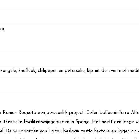
ca
ongole, knoflook, chilipeper en peterselie; kip uit de oven met medi
e Ramon Roqueta een persoonlijk project: Celler LaFou in Terra Alta,
uthentieke kwaliteitswijngebieden in Spanje. Het heeft een lange w
el. De wijngaarden van LaFou beslaan zestig hectare en liggen o