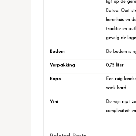
ligt op de ger
Batea. Ooit st
herenhuis en d
traditie en aut
gevolg de lage
Bodem
De bodem is rij
Verpakking
0,75 liter
Expo
Een ruig landsc
vaak hard.
Vini
De wijn rijpt z
complexiteit e