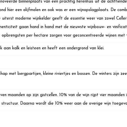
enoveerde binnenplaats van een prachtig herenhuis uit de achttiend
ond hier een olijfmolen en ook was er een wijnopslagplaats. De combi
e uiterst moderne wijnkelder geeft de essentie weer van zowel Celler
henticiteit gaan hand in hand met de nieuwste wijnbouw- en vinificat
 opbrengsten per hectare zorgen voor geconcentreerde wijnen met 
k aan kalk en leisteen en heeft een ondergrond van klei.
hap met bergpartijen, kleine riviertjes en bossen. De winters zijn z
even maanden op zijn gistcellen. 10% van de wijn rijpt vier maanden
n structuur. Daarna wordt die 10% weer aan de overige wijn toegev