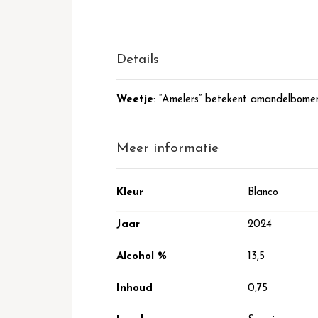
het
begin
van
de
Details
afbeeldingen-
gallerij
Weetje
: “Amelers” betekent amandelbomen 
Meer informatie
Meer
Kleur
Blanco
informatie
Jaar
2024
Alcohol %
13,5
Inhoud
0,75