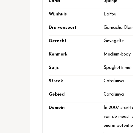
Land
Spanje
Wijnhuis
LaFou
Druivensoort
Garnacha Blan
Gerecht
Gevogelte
Kenmerk
Medium-body
Spijs
Spaghetti met v
Streek
Catalunya
Gebied
Catalunya
Domein
In 2007 startt
van de meest a
enorm potentie