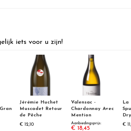
ijk iets voor u zijn!
Jérémie Huchet
Valensac -
La 
 Gran
Muscadet Retour
Chardonnay Avec
Spu
de Pêche
Mention
Dry
Aanbiedingsprijs
€ 12,10
€ 11
€ 18,45