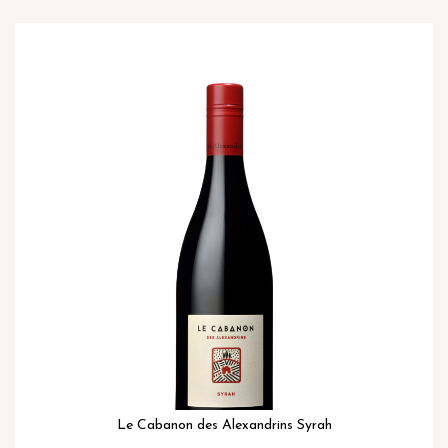
Ga
naar
het
einde
van
de
afbeeldingen-
gallerij
Le Cabanon des Alexandrins Syrah