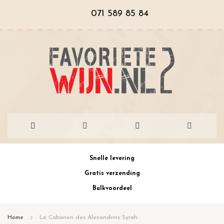
071 589 85 84
Ga
Snelle levering
naar
Gratis verzending
de
Bulkvoordeel
inhoud
Home
Le Cabanon des Alexandrins Syrah