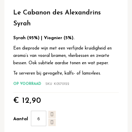
Ga
naar
Le Cabanon des Alexandrins
het
begin
Syrah
van
de
afbeeldingen-
Syrah (95%) | Viognier (5%).
gallerij
Een dieprode wijn met een verfijnde kruidigheid en
aroma’s van vooral bramen, vlierbessen en zwarte
bessen. Ook subtiele aardse tonen en wat peper.
Te serveren bij gevogelte, kalfs- of lamsvlees.
OP VOORRAAD
SKU
K0570122
€ 12,90
Aantal