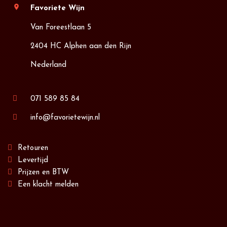
location_on
Favoriete Wijn
Van Foreestlaan 5
2404 HC Alphen aan den Rijn
Nederland
071 589 85 84
info@favorietewijn.nl
Retouren
Levertijd
Prijzen en BTW
Een klacht melden