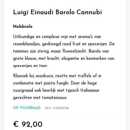
Ga
naar
Luigi Einaudi Barolo Cannubi
het
begin
van
Nebbiolo
de
Uitbundige en complexe wijn met aroma's van
afbeeldingen-
gallerij
rozenblaadjes, gedroogd rood fruit en specerijen. De
tannines zijn stevig, maar fluweelzacht. Barolo van
grote klasse, met kracht, elegantie en kenmerken van
specerijen en teer.
Klassiek bij ossobuco, risotto met truffels of in
combinatie met pasta funghi. Door de hoge
zuurgraad ook heerlijk met typisch Italiaanse
gerechten met tomatensaus.
OP VOORRAAD
SKU
K2000796
€ 92,00