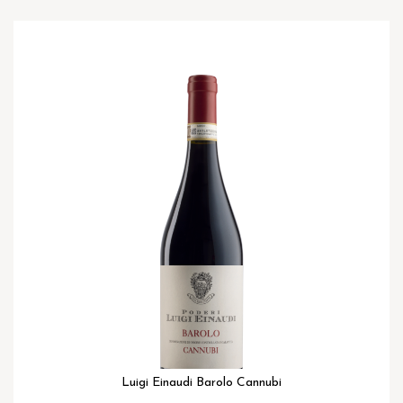
Ga
naar
het
einde
van
de
afbeeldingen-
gallerij
Luigi Einaudi Barolo Cannubi