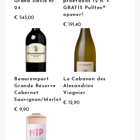
Grand Siecle nr
proefdoos 12 fl. +
24
GRATIS Pulltex®
opener!
€ 543,00
€ 191,40
Beaurempart
Le Cabanon des
Grande Réserve
Alexandrins
Cabernet
Viognier
Sauvignon/Merlot
€ 12,90
€ 9,90