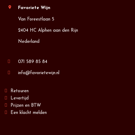
location_on
Favoriete Wijn
Van Foreestlaan 5
2404 HC Alphen aan den Rijn
Nederland
071 589 85 84
info@favorietewijn.nl
Retouren
Levertijd
Prijzen en BTW
Een klacht melden