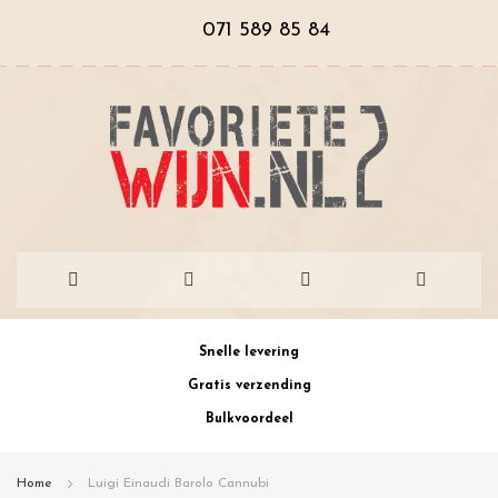
071 589 85 84
Ga
Snelle levering
naar
Gratis verzending
de
Bulkvoordeel
inhoud
Home
Luigi Einaudi Barolo Cannubi