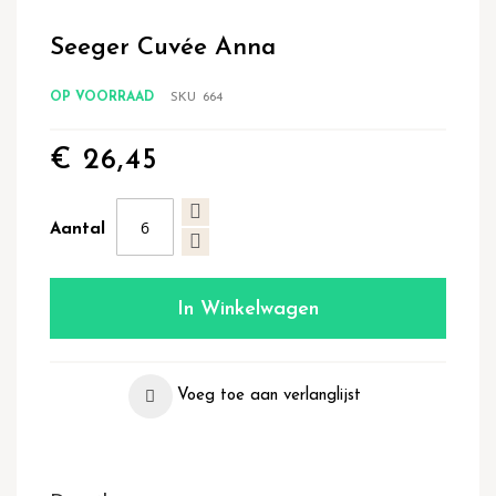
Ga
naar
Seeger Cuvée Anna
het
begin
van
OP VOORRAAD
SKU
664
de
afbeeldingen-
€ 26,45
gallerij
Aantal
In Winkelwagen
Voeg toe aan verlanglijst