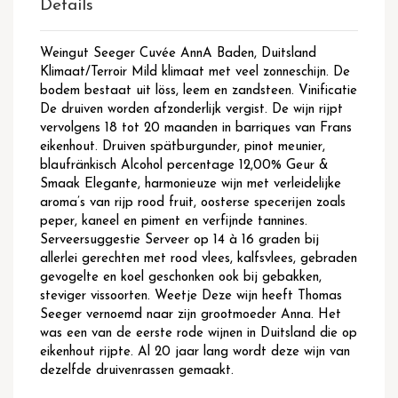
Details
Weingut Seeger Cuvée AnnA Baden, Duitsland
Klimaat/Terroir Mild klimaat met veel zonneschijn. De
bodem bestaat uit löss, leem en zandsteen. Vinificatie
De druiven worden afzonderlijk vergist. De wijn rijpt
vervolgens 18 tot 20 maanden in barriques van Frans
eikenhout. Druiven spätburgunder, pinot meunier,
blaufränkisch Alcohol percentage 12,00% Geur &
Smaak Elegante, harmonieuze wijn met verleidelijke
aroma’s van rijp rood fruit, oosterse specerijen zoals
peper, kaneel en piment en verfijnde tannines.
Serveersuggestie Serveer op 14 à 16 graden bij
allerlei gerechten met rood vlees, kalfsvlees, gebraden
gevogelte en koel geschonken ook bij gebakken,
steviger vissoorten. Weetje Deze wijn heeft Thomas
Seeger vernoemd naar zijn grootmoeder Anna. Het
was een van de eerste rode wijnen in Duitsland die op
eikenhout rijpte. Al 20 jaar lang wordt deze wijn van
dezelfde druivenrassen gemaakt.