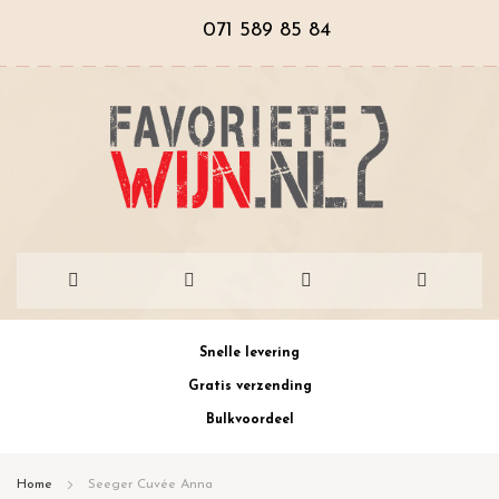
071 589 85 84
Ga
Snelle levering
naar
Gratis verzending
de
Bulkvoordeel
inhoud
Home
Seeger Cuvée Anna