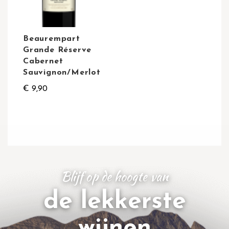
Beaurempart
Grande Réserve
Cabernet
Sauvignon/Merlot
€ 9,90
Blijf op de hoogte van
de lekkerste
wijnen