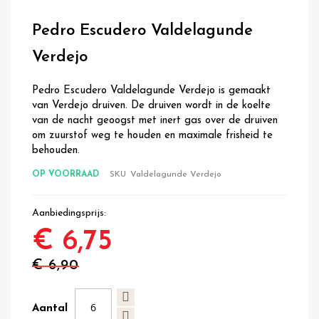
Ga
naar
Pedro Escudero Valdelagunde
het
begin
Verdejo
van
de
Pedro Escudero Valdelagunde Verdejo is gemaakt
afbeeldingen-
van Verdejo druiven. De druiven wordt in de koelte
gallerij
van de nacht geoogst met inert gas over de druiven
om zuurstof weg te houden en maximale frisheid te
behouden.
OP VOORRAAD
SKU
Valdelagunde Verdejo
Aanbiedingsprijs
€ 6,75
€ 6,90
Aantal