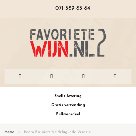
071 589 85 84
Ga
Snelle levering
naar
Gratis verzending
de
Bulkvoordeel
inhoud
Home
Pedro Escudero Valdelagunde Verdejo