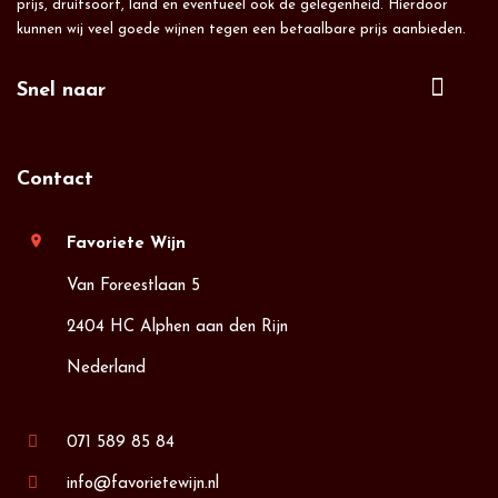
prijs, druifsoort, land en eventueel ook de gelegenheid. Hierdoor
kunnen wij veel goede wijnen tegen een betaalbare prijs aanbieden.
Snel naar
Contact
location_on
Favoriete Wijn
Van Foreestlaan 5
2404 HC Alphen aan den Rijn
Nederland
071 589 85 84
info@favorietewijn.nl