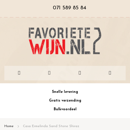
071 589 85 84
Ga
Snelle levering
naar
Gratis verzending
de
Bulkvoordeel
inhoud
Home
Casa Ermelinda Sand Stone Shiraz