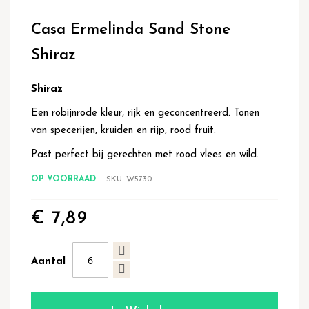
Ga
naar
Casa Ermelinda Sand Stone
het
begin
Shiraz
van
de
afbeeldingen-
Shiraz
gallerij
Een robijnrode kleur, rijk en geconcentreerd. Tonen
van specerijen, kruiden en rijp, rood fruit.
Past perfect bij gerechten met rood vlees en wild.
OP VOORRAAD
SKU
W5730
€ 7,89
Aantal