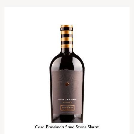
Ga
naar
het
einde
van
de
afbeeldingen-
gallerij
Casa Ermelinda Sand Stone Shiraz