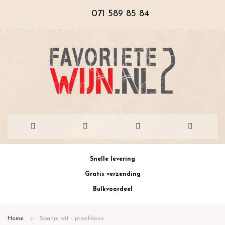
071 589 85 84
Ga
Snelle levering
naar
Gratis verzending
de
Bulkvoordeel
inhoud
Home
Spanje wit - proefdoos