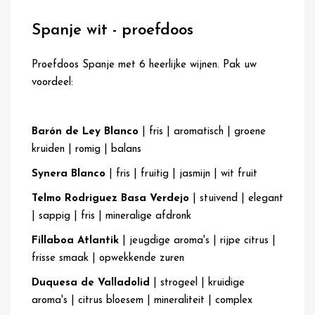
Ga
naar
Spanje wit - proefdoos
het
begin
van
Proefdoos Spanje met 6 heerlijke wijnen. Pak uw
de
voordeel:
afbeeldingen-
gallerij
Barón de Ley Blanco
| fris | aromatisch | groene
kruiden | romig | balans
Synera Blanco
| fris | fruitig | jasmijn | wit fruit
Telmo Rodriguez Basa Verdejo
| stuivend | elegant
| sappig | fris | mineralige afdronk
Fillaboa Atlantik
| jeugdige aroma's | rijpe citrus |
frisse smaak | opwekkende zuren
Duquesa de Valladolid
| strogeel | kruidige
aroma's | citrus bloesem | mineraliteit | complex