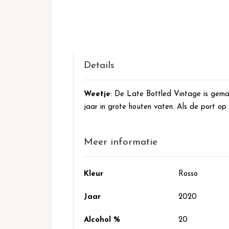
het
begin
van
de
afbeeldingen-
gallerij
Details
Weetje
: De Late Bottled Vintage is gemaa
jaar in grote houten vaten. Als de port op 
Meer informatie
Meer
Kleur
Rosso
informatie
Jaar
2020
Alcohol %
20