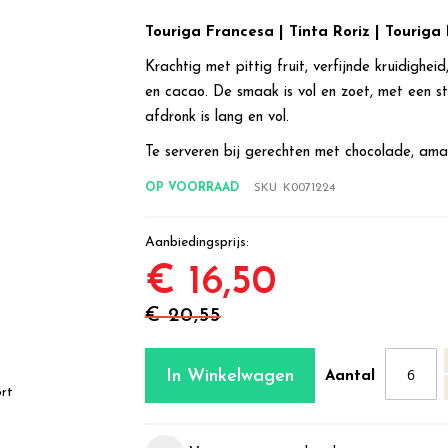
Touriga Francesa | Tinta Roriz | Touriga
Krachtig met pittig fruit, verfijnde kruidighe
en cacao. De smaak is vol en zoet, met een s
afdronk is lang en vol.
Te serveren bij gerechten met chocolade, aman
OP VOORRAAD
SKU
K0071224
Aanbiedingsprijs
€ 16,50
€ 20,55
In Winkelwagen
Aantal
rt