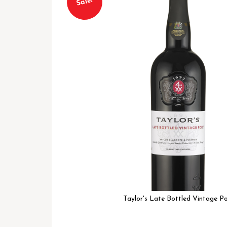
Sale!
het
einde
van
de
afbeeldingen-
gallerij
Taylor's Late Bottled Vintage Po
Ga
naar