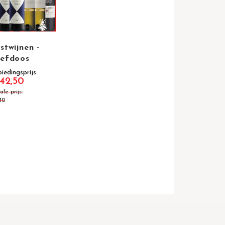
stwijnen -
efdoos
iedingsprijs
42,50
le prijs
10