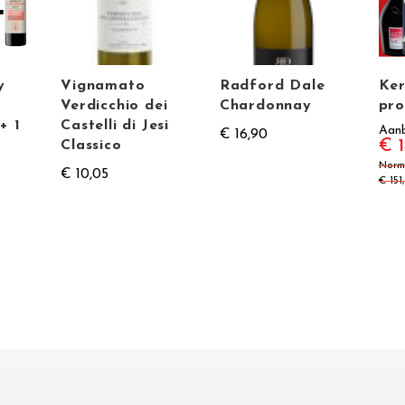
y
Vignamato
Radford Dale
Ker
o
Verdicchio dei
Chardonnay
pro
+ 1
Castelli di Jesi
Aanb
€ 16,90
€ 1
Classico
Norma
€ 10,05
€ 151,