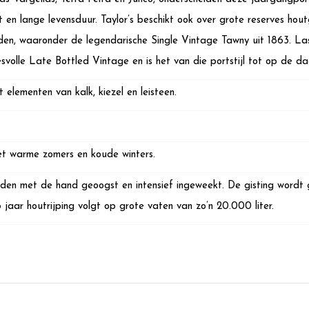
t en lange levensduur. Taylor’s beschikt ook over grote reserves hou
en, waaronder de legendarische Single Vintage Tawny uit 1863. Las
svolle Late Bottled Vintage en is het van die portstijl tot op de 
t elementen van kalk, kiezel en leisteen.
t warme zomers en koude winters.
den met de hand geoogst en intensief ingeweekt. De gisting wordt 
 jaar houtrijping volgt op grote vaten van zo’n 20.000 liter.