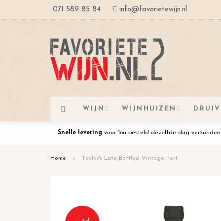
Ga
071 589 85 84
info@favorietewijn.nl
naar
de
inhoud
WIJN
WIJNHUIZEN
DRUI
Snelle levering
voor 16u besteld dezelfde dag verzonden
Home
Taylor's Late Bottled Vintage Port
Ga
naar