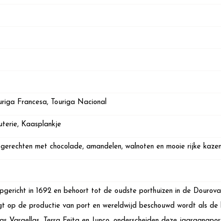
ouriga Francesa, Touriga Nacional
uterie, Kaasplankje
j gerechten met chocolade, amandelen, walnoten en mooie rijke kazen
pgericht in 1692 en behoort tot de oudste porthuizen in de Dourovalle
egt op de productie van port en wereldwijd beschouwd wordt als de
tas Vargellas, Terra Feita en Junco, onderscheiden deze jaargangport