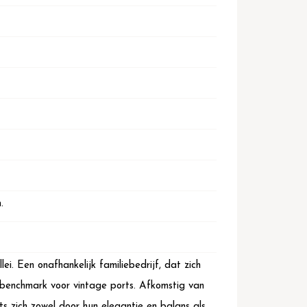
.
i. Een onafhankelijk familiebedrijf, dat zich
 benchmark voor vintage ports. Afkomstig van
s zich zowel door hun elegantie en balans als