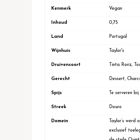
Kenmerk
Vegan
Inhoud
0,75
Land
Portugal
Wijnhuis
Taylor's
Druivensoort
Tinta Roriz, T
Gerecht
Dessert, Charc
Spijs
Te serveren bi
Streek
Douro
Domein
Taylor’s werd o
exclusief toel
de steile Quin