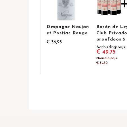
Despagne Naujan
Barón de Le
et Postiac Rouge
Club Privad
proefdoos 5 
€ 36,95
Aanbiedingsprijs
€ 49,75
Normale prijs
€ 59,70