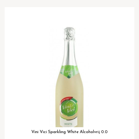
Ga
naar
het
einde
van
de
afbeeldingen-
gallerij
Vini Vici Sparkling White Alcoholvrij 0.0