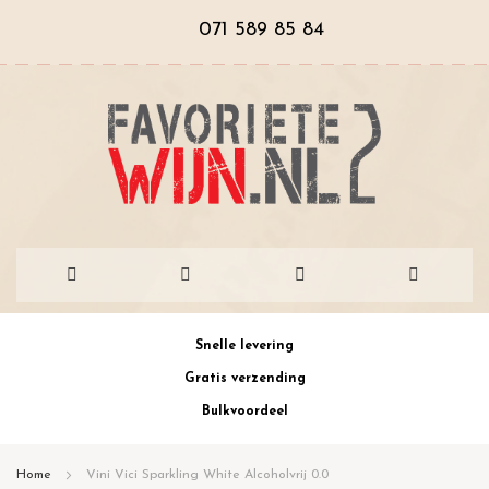
071 589 85 84
Ga
Snelle levering
naar
Gratis verzending
de
Bulkvoordeel
inhoud
Home
Vini Vici Sparkling White Alcoholvrij 0.0