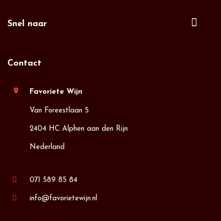
Snel naar
Contact
location_on
Favoriete Wijn
Van Foreestlaan 5
2404 HC Alphen aan den Rijn
Nederland
071 589 85 84
info@favorietewijn.nl