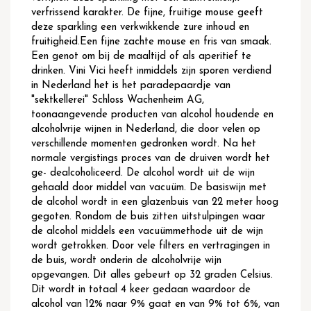
verfrissend karakter. De fijne, fruitige mouse geeft
deze sparkling een verkwikkende zure inhoud en
fruitigheid.Een fijne zachte mouse en fris van smaak.
Een genot om bij de maaltijd of als aperitief te
drinken. Vini Vici heeft inmiddels zijn sporen verdiend
in Nederland het is het paradepaardje van
"sektkellerei" Schloss Wachenheim AG,
toonaangevende producten van alcohol houdende en
alcoholvrije wijnen in Nederland, die door velen op
verschillende momenten gedronken wordt. Na het
normale vergistings proces van de druiven wordt het
ge- dealcoholiceerd. De alcohol wordt uit de wijn
gehaald door middel van vacuüm. De basiswijn met
de alcohol wordt in een glazenbuis van 22 meter hoog
gegoten. Rondom de buis zitten uitstulpingen waar
de alcohol middels een vacuümmethode uit de wijn
wordt getrokken. Door vele filters en vertragingen in
de buis, wordt onderin de alcoholvrije wijn
opgevangen. Dit alles gebeurt op 32 graden Celsius.
Dit wordt in totaal 4 keer gedaan waardoor de
alcohol van 12% naar 9% gaat en van 9% tot 6%, van