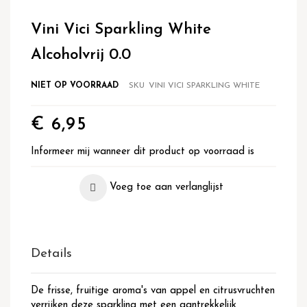
Ga
naar
Vini Vici Sparkling White
het
begin
Alcoholvrij 0.0
van
de
NIET OP VOORRAAD
SKU
VINI VICI SPARKLING WHITE
afbeeldingen-
gallerij
€ 6,95
Informeer mij wanneer dit product op voorraad is
Voeg toe aan verlanglijst
Details
De frisse, fruitige aroma's van appel en citrusvruchten
verrijken deze sparkling met een aantrekkelijk