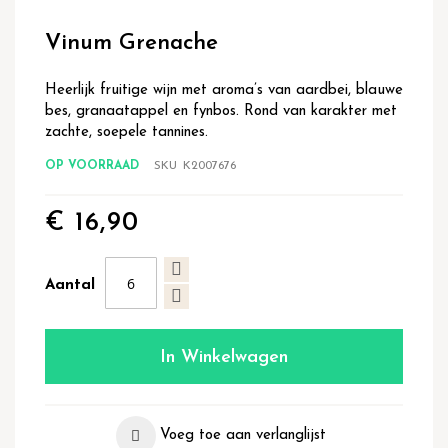
Ga
naar
Vinum Grenache
het
begin
van
Heerlijk fruitige wijn met aroma’s van aardbei, blauwe
de
bes, granaatappel en fynbos. Rond van karakter met
afbeeldingen-
zachte, soepele tannines.
gallerij
OP VOORRAAD
SKU
K2007676
€ 16,90
Aantal
In Winkelwagen
Voeg toe aan verlanglijst