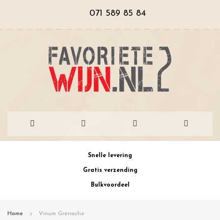
071 589 85 84
Ga
Snelle levering
naar
Gratis verzending
de
Bulkvoordeel
inhoud
Home
Vinum Grenache