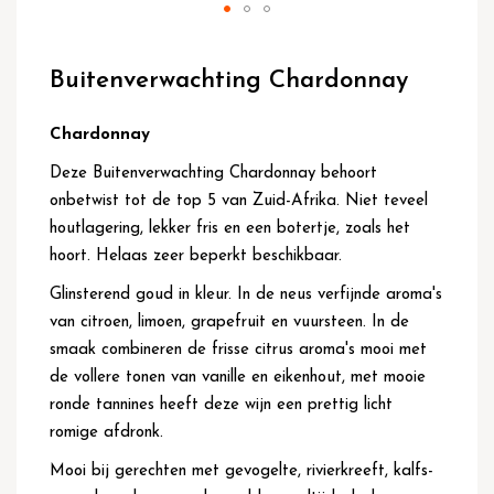
Ga
naar
Buitenverwachting Chardonnay
het
begin
van
Chardonnay
de
Deze Buitenverwachting Chardonnay behoort
afbeeldingen-
gallerij
onbetwist tot de top 5 van Zuid-Afrika. Niet teveel
houtlagering, lekker fris en een botertje, zoals het
hoort. Helaas zeer beperkt beschikbaar.
Glinsterend goud in kleur. In de neus verfijnde aroma's
van citroen, limoen, grapefruit en vuursteen. In de
smaak combineren de frisse citrus aroma's mooi met
de vollere tonen van vanille en eikenhout, met mooie
ronde tannines heeft deze wijn een prettig licht
romige afdronk.
Mooi bij gerechten met gevogelte, rivierkreeft, kalfs-