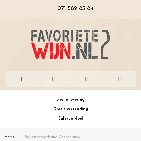
071 589 85 84
Ga
Snelle levering
naar
Gratis verzending
de
Bulkvoordeel
inhoud
Home
Buitenverwachting Chardonnay