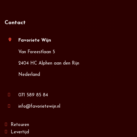
Contact
location_on
Favoriete Wijn
Van Foreestlaan 5
2404 HC Alphen aan den Rijn
Nederland
071 589 85 84
info@favorietewijn.nl
Retouren
Levertijd