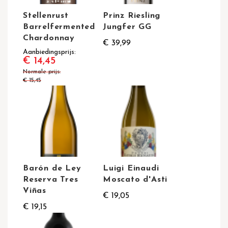
Stellenrust
Prinz Riesling
Barrelfermented
Jungfer GG
Chardonnay
€ 39,99
Aanbiedingsprijs
€ 14,45
Normale prijs
€ 15,45
Barón de Ley
Luigi Einaudi
Reserva Tres
Moscato d'Asti
Viñas
€ 19,05
€ 19,15