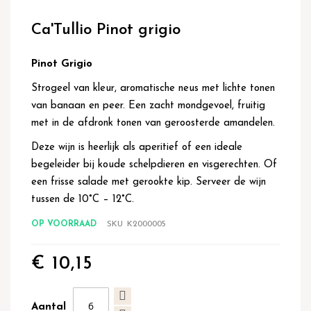
Ga
naar
Ca'Tullio Pinot grigio
het
begin
van
Pinot Grigio
de
Strogeel van kleur, aromatische neus met lichte tonen
afbeeldingen-
gallerij
van banaan en peer. Een zacht mondgevoel, fruitig
met in de afdronk tonen van geroosterde amandelen.
Deze wijn is heerlijk als aperitief of een ideale
begeleider bij koude schelpdieren en visgerechten. Of
een frisse salade met gerookte kip. Serveer de wijn
tussen de 10°C – 12°C.
OP VOORRAAD
SKU
K2000005
€ 10,15
Aantal