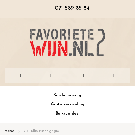
071 589 85 84
Ga
Snelle levering
naar
Gratis verzending
de
Bulkvoordeel
inhoud
Home
Ca'Tullio Pinot grigio