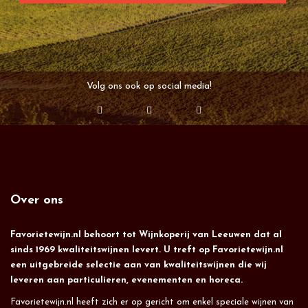
Volg ons ook op social media!
Over ons
Favorietewijn.nl behoort tot Wijnkoperij van Leeuwen dat al
sinds 1969 kwaliteitswijnen levert. U treft op Favorietewijn.nl
een uitgebreide selectie aan van kwaliteitswijnen die wij
leveren aan particulieren, evenementen en horeca.
Favorietewijn.nl heeft zich er op gericht om enkel speciale wijnen van