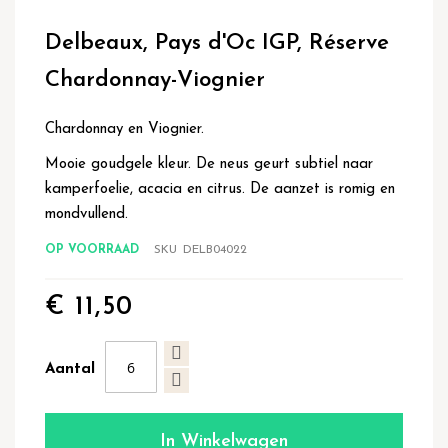
Ga
naar
Delbeaux, Pays d'Oc IGP, Réserve
het
begin
Chardonnay-Viognier
van
de
afbeeldingen-
Chardonnay en Viognier.
gallerij
Mooie goudgele kleur. De neus geurt subtiel naar
kamperfoelie, acacia en citrus. De aanzet is romig en
mondvullend.
OP VOORRAAD
SKU
DELB04022
€ 11,50
Aantal
In Winkelwagen