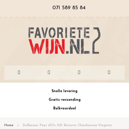
071 589 85 84
Ga
Snelle levering
naar
Gratis verzending
de
Bulkvoordeel
inhoud
Home
Delbeaux, Pays d'Oc IGP, Réserve Chardonnay-Viognier