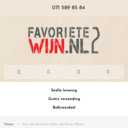
071 589 85 84
Ga
Snelle levering
naar
Gratis verzending
de
Bulkvoordeel
inhoud
Home
Duc de Berticot Côtes de Duras Blanc