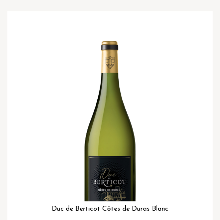
Ga
naar
het
einde
van
de
afbeeldingen-
gallerij
Duc de Berticot Côtes de Duras Blanc