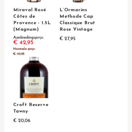
Miraval Rosé
L’Ormarins
Côtes de
Methode Cap
Provence - 1.5L
Classique Brut
(Magnum)
Rose Vintage
Aanbiedingsprijs
€ 27,95
€ 42,95
Normale prijs
€ 49,95
Croft Reserve
Tawny
€ 20,06