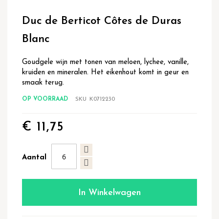
Ga
naar
Duc de Berticot Côtes de Duras
het
begin
Blanc
van
de
Goudgele wijn met tonen van meloen, lychee, vanille,
afbeeldingen-
kruiden en mineralen. Het eikenhout komt in geur en
gallerij
smaak terug.
OP VOORRAAD
SKU
K0712230
€ 11,75
Aantal
In Winkelwagen