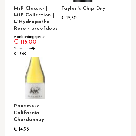
MiP Classic- |
Taylor's Chip Dry
MiP Collection |
€ 15,50
L’Hydropathe
Rosé - proefdoos
Aanbiedingsprijs
€ 115,00
Normale prijs
€ 117,60
Panamera
California
Chardonnay
€ 14,95