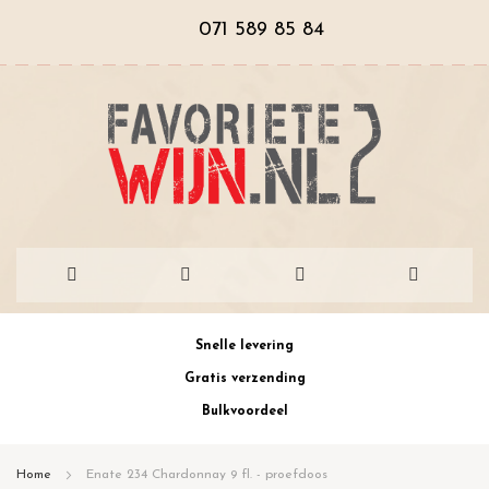
071 589 85 84
Ga
Snelle levering
naar
Gratis verzending
de
Bulkvoordeel
inhoud
Home
Enate 234 Chardonnay 9 fl. - proefdoos