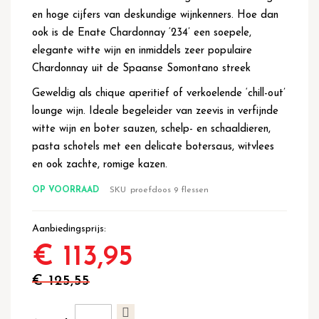
en hoge cijfers van deskundige wijnkenners. Hoe dan
ook is de Enate Chardonnay ‘234’ een soepele,
elegante witte wijn en inmiddels zeer populaire
Chardonnay uit de Spaanse Somontano streek
Geweldig als chique aperitief of verkoelende ‘chill-out’
lounge wijn. Ideale begeleider van zeevis in verfijnde
witte wijn en boter sauzen, schelp- en schaaldieren,
pasta schotels met een delicate botersaus, witvlees
en ook zachte, romige kazen.
OP VOORRAAD
SKU
proefdoos 9 flessen
Aanbiedingsprijs
€ 113,95
€ 125,55