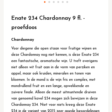
Ga
naar
Enate 234 Chardonnay 9 fl. -
het
begin
proefdoos
van
de
afbeeldingen-
Chardonnay
gallerij
Voor diegene die open staan voor fruitige wijnen en
deze Chardonnay nog niet kennen, is deze Enate 234
een fantastische, aromatische wijn. U treft overigens
niet alleen wit fruit aan in de vorm van perziken en
appel, maar ook kruiden, mineralen en tonen van
bloemen. In de mond is de wijn fris en complex, met
mondvullend fruit en een lange, opwekkende en
zuivere finale. Alleen de meest uitmuntende druiven
van genoemd kavel 234 mogen zich bewijzen in deze
Chardonnay 234. Niet voor niets kreeg deze Enate
234 in de variant van 2015 zeer goede beoordelingen