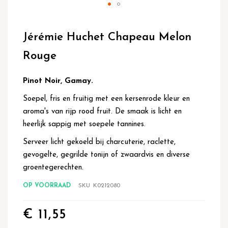
Ga
naar
Jérémie Huchet Chapeau Melon
het
begin
Rouge
van
de
afbeeldingen-
Pinot Noir, Gamay.
gallerij
Soepel, fris en fruitig met een kersenrode kleur en
aroma's van rijp rood fruit. De smaak is licht en
heerlijk sappig met soepele tannines.
Serveer licht gekoeld bij charcuterie, raclette,
gevogelte, gegrilde tonijn of zwaardvis en diverse
groentegerechten.
OP VOORRAAD
SKU
K0212080
€ 11,55