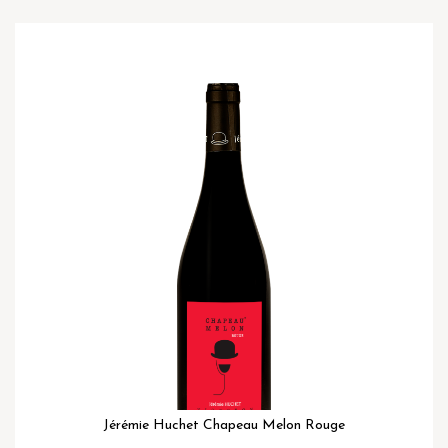
Ga
naar
het
einde
van
de
afbeeldingen-
gallerij
Jérémie Huchet Chapeau Melon Rouge