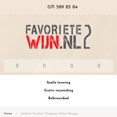
071 589 85 84
Ga
Snelle levering
naar
Gratis verzending
de
Bulkvoordeel
inhoud
Home
Jérémie Huchet Chapeau Melon Rouge