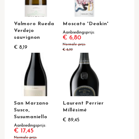
Valmoro Rueda
Moscato 'Deakin'
Verdejo
Aanbiedingsprijs
€ 6,80
sauvignon
Normale prijs
€ 8,19
€ 6,99
San Marzano
Laurent Perrier
Susco,
Millésimé
Susumaniello
€ 89,45
Aanbiedingsprijs
€ 17,45
Normale prijs