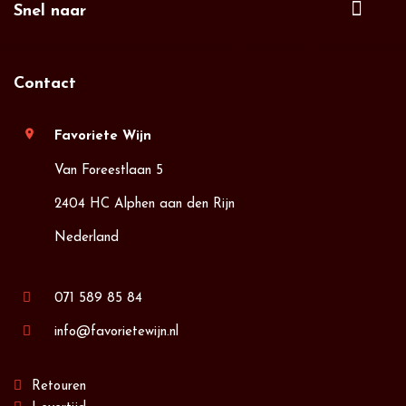
Snel naar
Contact
location_on
Favoriete Wijn
Van Foreestlaan 5
2404 HC Alphen aan den Rijn
Nederland
071 589 85 84
info@favorietewijn.nl
Retouren