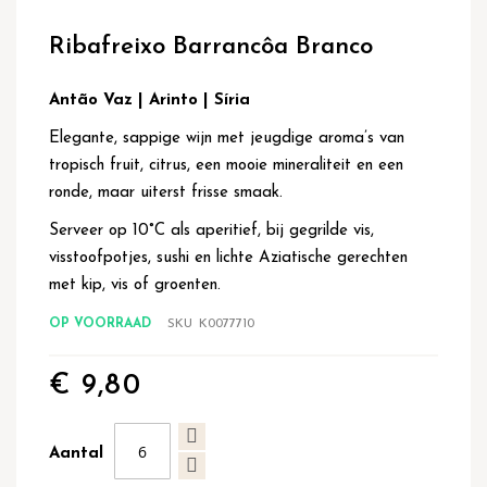
Ga
naar
Ribafreixo Barrancôa Branco
het
begin
van
Antão Vaz | Arinto | Síria
de
Elegante, sappige wijn met jeugdige aroma’s van
afbeeldingen-
gallerij
tropisch fruit, citrus, een mooie mineraliteit en een
ronde, maar uiterst frisse smaak.
Serveer op 10°C als aperitief, bij gegrilde vis,
visstoofpotjes, sushi en lichte Aziatische gerechten
met kip, vis of groenten.
OP VOORRAAD
SKU
K0077710
€ 9,80
Aantal