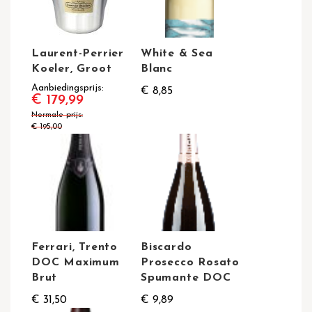
Laurent-Perrier
White & Sea
Koeler, Groot
Blanc
Aanbiedingsprijs
€ 8,85
€ 179,99
Normale prijs
€ 195,00
Ferrari, Trento
Biscardo
DOC Maximum
Prosecco Rosato
Brut
Spumante DOC
€ 31,50
€ 9,89