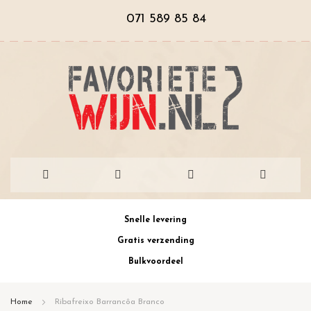
071 589 85 84
Ga
Snelle levering
naar
Gratis verzending
de
Bulkvoordeel
inhoud
Home
Ribafreixo Barrancôa Branco